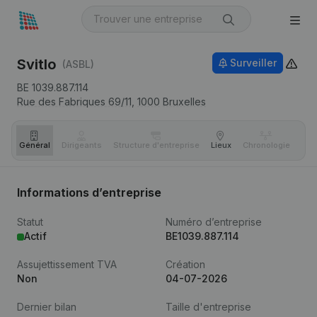
Svitlo
Surveiller
(ASBL)
BE 1039.887.114
Rue des Fabriques 69/11,
1000
Bruxelles
Général
Dirigeants
Structure d'entreprise
Lieux
Chronologie
Com
Informations d’entreprise
Statut
Numéro d’entreprise
Actif
BE1039.887.114
Assujettissement TVA
Création
Non
04-07-2026
Dernier bilan
Taille d'entreprise