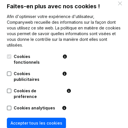
Clo
Faites-en plus avec nos cookies !
Publications
de Svitlo
Afin d'optimiser votre expérience d'utilisateur,
Companyweb recueille des informations sur la façon dont
vous utilisez ce site web.
La politique en matière de cookies
Date
Publication
vous permet de savoir quelles informations sont visées et
vous donne le contrôle sur la manière dont elles sont
Rubrique Constitution (Nouvelle
utilisées.
07-07-2026
Personne Morale, Ouverture
Succursale, etc...)
(NL)
Cookies
fonctionnels
Cookies
publicitaires
Questions fréquemment posées
Cookies de
préférence
Quel est le numéro d'entreprise de Svitlo?
Cookies analytiques
Quel est l'identifiant PEPPOL de Svitlo?
Accepter tous les cookies