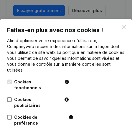
Essayer gratuitement
Découvrir plus
Essai gratuit de 7 jours, aucune carte de crédit requise.
Clo
Faites-en plus avec nos cookies !
Afin d'optimiser votre expérience d'utilisateur,
Companyweb recueille des informations sur la façon dont
vous utilisez ce site web.
La politique en matière de cookies
vous permet de savoir quelles informations sont visées et
Publications
de Avddt
vous donne le contrôle sur la manière dont elles sont
utilisées.
Date
Publication
Cookies
fonctionnels
Rubrique Constitution (Nouvelle
07-07-2026
Personne Morale, Ouverture
Cookies
Succursale, etc...)
publicitaires
Cookies de
préférence