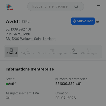
Avddt
Surveiller
(SRL)
BE 1039.882.461
Rue Saint-Henri
88,
1200
Woluwe-Saint-Lambert
Général
Dirigeants
Structure d'entreprise
Lieux
Chronologie
Com
Informations d’entreprise
Statut
Numéro d’entreprise
Actif
BE1039.882.461
Assujettissement TVA
Création
Oui
03-07-2026