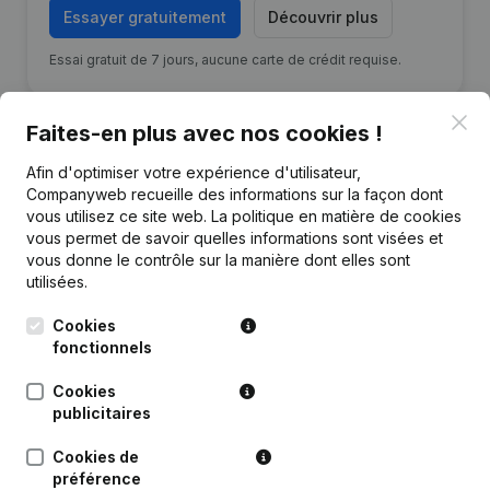
Essayer gratuitement
Découvrir plus
Essai gratuit de 7 jours, aucune carte de crédit requise.
Clo
Faites-en plus avec nos cookies !
Afin d'optimiser votre expérience d'utilisateur,
Companyweb recueille des informations sur la façon dont
Publications
de AL CRE
vous utilisez ce site web.
La politique en matière de cookies
vous permet de savoir quelles informations sont visées et
vous donne le contrôle sur la manière dont elles sont
Date
Publication
utilisées.
Rubrique Constitution (Nouvelle
Cookies
07-07-2026
Personne Morale, Ouverture
fonctionnels
Succursale, etc...)
Cookies
publicitaires
Cookies de
préférence
Questions fréquemment posées