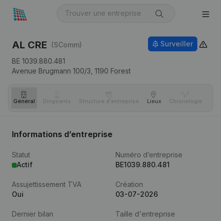
AL CRE
Surveiller
(SComm)
BE 1039.880.481
Avenue Brugmann 100/3,
1190
Forest
Général
Dirigeants
Structure d'entreprise
Lieux
Chronologie
Com
Informations d’entreprise
Statut
Numéro d’entreprise
Actif
BE1039.880.481
Assujettissement TVA
Création
Oui
03-07-2026
Dernier bilan
Taille d'entreprise