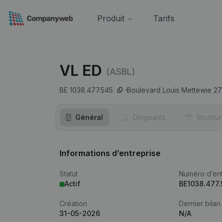
Produit
Tarifs
VL ED
(ASBL)
BE 1038.477.545
Boulevard Louis Mettewie 27
Général
Dirigeants
Structu
Informations d’entreprise
Statut
Numéro d’ent
Actif
BE1038.477.
Création
Dernier bilan
31-05-2026
N/A