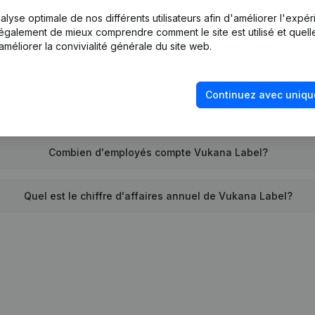
lyse optimale de nos différents utilisateurs afin d'améliorer l'expé
Quand la société Vukana Label a-t-elle été créée?
nt également de mieux comprendre comment le site est utilisé et quell
améliorer la convivialité générale du site web.
Quelle est l'adresse de Vukana Label?
Continuez avec uniqu
emonte la dernière fois que Vukana Label a déposé des compte
Combien d'employés compte Vukana Label?
Quel est le chiffre d'affaires annuel de Vukana Label?