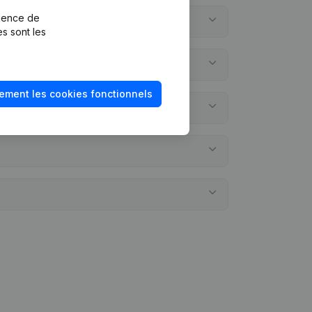
rience de
es sont les
ement les cookies fonctionnels
s annuels?