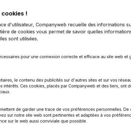
 cookies !
nce d'utilisateur, Companyweb recueille des informations su
tière de cookies
vous permet de savoir quelles informations
es sont utilisées.
tion (Nouvelle Personne Morale, Ouverture Succursale, etc...)
écessaires pour une connexion correcte et efficace au site web et g
itaires, le contenu des publicités sur d'autres sites et sur vos rése
s intérêts. Ces cookies, placés par Companyweb et des tiers, ont d
iaux.
Quel est le numéro d'entreprise de Vukana Label?
mettent de garder une trace de vos préférences personnelles. De 
ez sur notre site web sont pertinentes et adaptées à vos préférence
nce sur le web aussi conviviale que possible.
Quel est l'identifiant PEPPOL de Vukana Label?