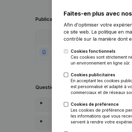
Faites-en plus avec nos
Publications
de VL ED
Afin d'optimiser votre expérie
ce site web.
La politique en ma
Date
Publication
contrôle sur la manière dont ell
Cookies fonctionnels
02-06-2026
Rubrique Constitu
Ces cookies sont strictement n
un environnement en ligne sûr.
Cookies publicitaires
En acceptant les cookies public
est personnalisé et adapté à vo
Questions fréquemment posées
commerciaux et de réseaux soc
Cookies de préférence
Les cookies de préférence per
les informations que vous recev
servent à rendre votre expérie