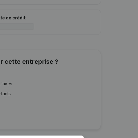
ite de crédit
r cette entreprise ?
ulaires
rtants