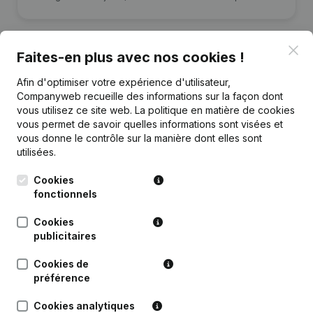
Clo
Faites-en plus avec nos cookies !
Afin d'optimiser votre expérience d'utilisateur,
Publications
de Ecopol Invest
Companyweb recueille des informations sur la façon dont
vous utilisez ce site web.
La politique en matière de cookies
vous permet de savoir quelles informations sont visées et
Date
Publication
vous donne le contrôle sur la manière dont elles sont
utilisées.
Rubrique Constitution (Nouvelle
02-06-2026
Personne Morale, Ouverture
Cookies
Succursale, etc...)
fonctionnels
Cookies
publicitaires
Cookies de
Questions fréquemment posées
préférence
Cookies analytiques
Quel est le numéro de TVA de Ecopol Invest?