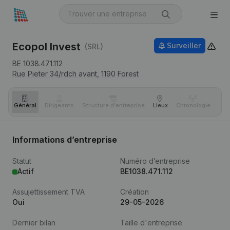
Ecopol Invest
Surveiller
(SRL)
BE 1038.471.112
Rue Pieter 34/rdch avant,
1190
Forest
Général
Dirigeants
Structure d'entreprise
Lieux
Chronologie
Com
Informations d’entreprise
Statut
Numéro d’entreprise
Actif
BE1038.471.112
Assujettissement TVA
Création
Oui
29-05-2026
Dernier bilan
Taille d'entreprise