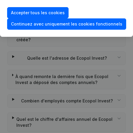
Accepter tous les cookies
Quel est l'identifiant PEPPOL de Ecopol Invest?
Continuez avec uniquement les cookies fonctionnels
Quand la société Ecopol Invest a-t-elle été
créée?
Quelle est l'adresse de Ecopol Invest?
À quand remonte la dernière fois que Ecopol
Invest a déposé des comptes annuels?
Combien d'employés compte Ecopol Invest?
Quel est le chiffre d'affaires annuel de Ecopol
Invest?