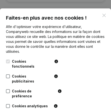
Clo
Faites-en plus avec nos cookies !
Publications
de Umb Structure
Afin d'optimiser votre expérience d'utilisateur,
Companyweb recueille des informations sur la façon dont
vous utilisez ce site web.
La politique en matière de cookies
Date
Publication
vous permet de savoir quelles informations sont visées et
vous donne le contrôle sur la manière dont elles sont
utilisées.
Rubrique Constitution (Nouvelle
02-06-2026
Personne Morale, Ouverture
Succursale, etc...)
(NL)
Cookies
fonctionnels
Cookies
publicitaires
Questions fréquemment posées
Cookies de
préférence
Quel est le numéro de TVA de Umb Structure?
Cookies analytiques