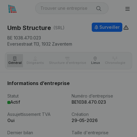
Umb Structure
Surveiller
(SRL)
BE 1038.470.023
Eversestraat 113,
1932
Zaventem
Général
Dirigeants
Structure d'entreprise
Lieux
Chronologie
Com
Informations d’entreprise
Statut
Numéro d’entreprise
Actif
BE1038.470.023
Assujettissement TVA
Création
Oui
29-05-2026
Dernier bilan
Taille d'entreprise