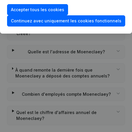
Quel est l'identifiant PEPPOL de Moeneclaey?
Accepter tous les cookies
Continuez avec uniquement les cookies fonctionnels
Quand la société Moeneclaey a-t-elle été
créée?
Quelle est l'adresse de Moeneclaey?
À quand remonte la dernière fois que
Moeneclaey a déposé des comptes annuels?
Combien d'employés compte Moeneclaey?
Quel est le chiffre d'affaires annuel de
Moeneclaey?