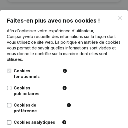
Clo
Faites-en plus avec nos cookies !
Publications
de Moeneclaey
Afin d'optimiser votre expérience d'utilisateur,
Companyweb recueille des informations sur la façon dont
vous utilisez ce site web.
La politique en matière de cookies
Date
Publication
vous permet de savoir quelles informations sont visées et
vous donne le contrôle sur la manière dont elles sont
utilisées.
Rubrique Constitution (Nouvelle
02-06-2026
Personne Morale, Ouverture
Succursale, etc...)
(NL)
Cookies
fonctionnels
Cookies
publicitaires
Questions fréquemment posées
Cookies de
préférence
Quel est le numéro de TVA de Moeneclaey?
Cookies analytiques