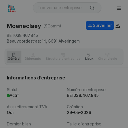
Moeneclaey
Surveiller
(SComm)
BE 1038.467.845
Beauvoordestraat 14,
8691
Alveringem
Général
Dirigeants
Structure d'entreprise
Lieux
Chronologie
Com
Informations d’entreprise
Statut
Numéro d’entreprise
Actif
BE1038.467.845
Assujettissement TVA
Création
Oui
29-05-2026
Dernier bilan
Taille d'entreprise