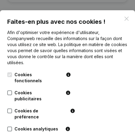
Clo
Faites-en plus avec nos cookies !
Publications
de Marie Lilien
Afin d'optimiser votre expérience d'utilisateur,
Companyweb recueille des informations sur la façon dont
vous utilisez ce site web.
La politique en matière de cookies
Date
Publication
vous permet de savoir quelles informations sont visées et
vous donne le contrôle sur la manière dont elles sont
utilisées.
Rubrique Constitution (Nouvelle
02-06-2026
Personne Morale, Ouverture
Succursale, etc...)
Cookies
fonctionnels
Cookies
publicitaires
Questions fréquemment posées
Cookies de
préférence
Quel est le numéro de TVA de Marie Lilien?
Cookies analytiques