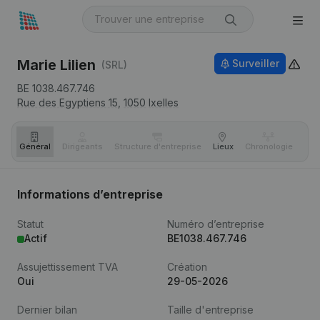
Marie Lilien
Surveiller
(SRL)
BE 1038.467.746
Rue des Egyptiens 15,
1050
Ixelles
Général
Dirigeants
Structure d'entreprise
Lieux
Chronologie
Com
Informations d’entreprise
Statut
Numéro d’entreprise
Actif
BE1038.467.746
Assujettissement TVA
Création
Oui
29-05-2026
Dernier bilan
Taille d'entreprise