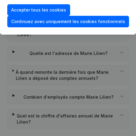
Quel est l'identifiant PEPPOL de Marie Lilien?
Accepter tous les cookies
Continuez avec uniquement les cookies fonctionnels
Quand la société Marie Lilien a-t-elle été
créée?
Quelle est l'adresse de Marie Lilien?
À quand remonte la dernière fois que Marie
Lilien a déposé des comptes annuels?
Combien d'employés compte Marie Lilien?
Quel est le chiffre d'affaires annuel de Marie
Lilien?