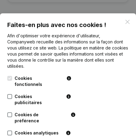
Clo
Faites-en plus avec nos cookies !
Publications
de Mafelo-Players
Afin d'optimiser votre expérience d'utilisateur,
Companyweb recueille des informations sur la façon dont
vous utilisez ce site web.
La politique en matière de cookies
Date
Publication
vous permet de savoir quelles informations sont visées et
vous donne le contrôle sur la manière dont elles sont
Rubrique Constitution (Nouvelle
utilisées.
02-06-2026
Personne Morale, Ouverture
Succursale, etc...)
Cookies
fonctionnels
Cookies
publicitaires
Questions fréquemment posées
Cookies de
préférence
Quel est le numéro de TVA de Mafelo-Players?
Cookies analytiques