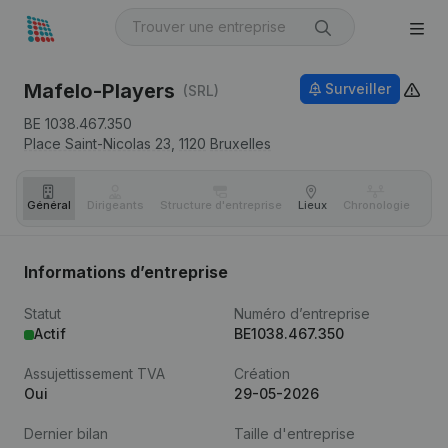
Mafelo-Players
Surveiller
(SRL)
BE 1038.467.350
Place Saint-Nicolas 23,
1120
Bruxelles
Général
Dirigeants
Structure d'entreprise
Lieux
Chronologie
Com
Informations d’entreprise
Statut
Numéro d’entreprise
Actif
BE1038.467.350
Assujettissement TVA
Création
Oui
29-05-2026
Dernier bilan
Taille d'entreprise