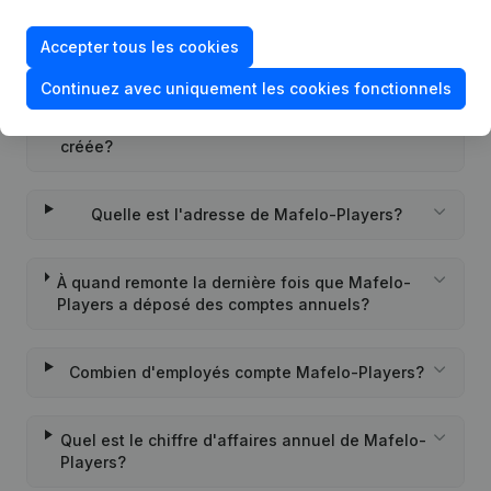
Quel est l'identifiant PEPPOL de Mafelo-
Accepter tous les cookies
Players?
Continuez avec uniquement les cookies fonctionnels
Quand la société Mafelo-Players a-t-elle été
créée?
Quelle est l'adresse de Mafelo-Players?
À quand remonte la dernière fois que Mafelo-
Players a déposé des comptes annuels?
Combien d'employés compte Mafelo-Players?
Quel est le chiffre d'affaires annuel de Mafelo-
Players?