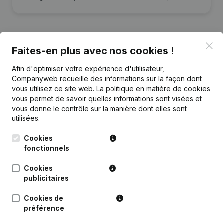
Clo
Faites-en plus avec nos cookies !
Publications
de NG
Afin d'optimiser votre expérience d'utilisateur,
Companyweb recueille des informations sur la façon dont
vous utilisez ce site web.
La politique en matière de cookies
Date
Publication
vous permet de savoir quelles informations sont visées et
vous donne le contrôle sur la manière dont elles sont
Rubrique Constitution (Nouvelle
utilisées.
08-04-2026
Personne Morale, Ouverture
Succursale, etc...)
Cookies
fonctionnels
Cookies
publicitaires
Questions fréquemment posées
Cookies de
préférence
Quel est le numéro d'entreprise de next