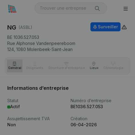
NG
Surveiller
(ASBL)
BE 1036.527.053
Rue Alphonse Vandenpeereboom
124,
1080
Molenbeek-Saint-Jean
Général
Dirigeants
Structure d'entreprise
Lieux
Chronologie
Com
Informations d’entreprise
Statut
Numéro d’entreprise
Actif
BE1036.527.053
Assujettissement TVA
Création
Non
06-04-2026