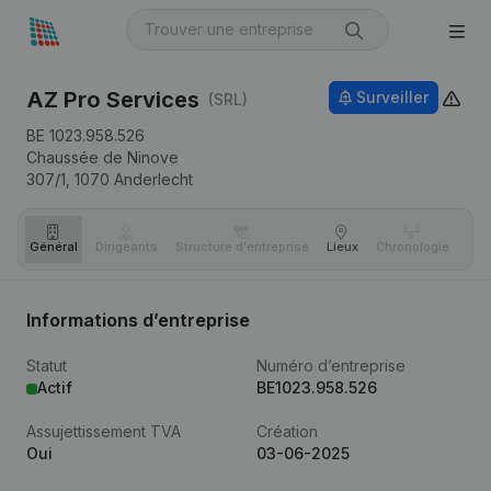
AZ Pro Services
Surveiller
(SRL)
BE 1023.958.526
Chaussée de Ninove
307/1,
1070
Anderlecht
Général
Dirigeants
Structure d'entreprise
Lieux
Chronologie
Com
Informations d’entreprise
Statut
Numéro d’entreprise
Actif
BE1023.958.526
Assujettissement TVA
Création
Oui
03-06-2025