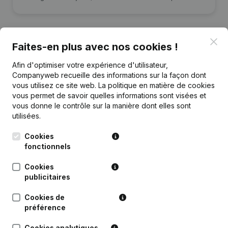
Clo
Faites-en plus avec nos cookies !
Publications
de AZ Pro Services
Afin d'optimiser votre expérience d'utilisateur,
Companyweb recueille des informations sur la façon dont
vous utilisez ce site web.
La politique en matière de cookies
Date
Publication
vous permet de savoir quelles informations sont visées et
vous donne le contrôle sur la manière dont elles sont
utilisées.
Rubrique Constitution (Nouvelle
05-06-2025
Personne Morale, Ouverture
Succursale, etc...)
Cookies
fonctionnels
Cookies
publicitaires
Questions fréquemment posées
Cookies de
préférence
Quel est le numéro de TVA de AZ Pro Services?
Cookies analytiques