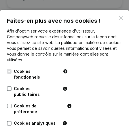
Clo
Faites-en plus avec nos cookies !
Afin d'optimiser votre expérience d'utilisateur,
Publications
de Mellow Bar
Companyweb recueille des informations sur la façon dont
vous utilisez ce site web.
La politique en matière de cookies
vous permet de savoir quelles informations sont visées et
Date
Publication
vous donne le contrôle sur la manière dont elles sont
utilisées.
Rubrique Constitution (Nouvelle
17-04-2025
Personne Morale, Ouverture
Cookies
Succursale, etc...)
fonctionnels
Cookies
publicitaires
Cookies de
Questions fréquemment posées
préférence
Cookies analytiques
Quel est le numéro de TVA de Mellow Bar?