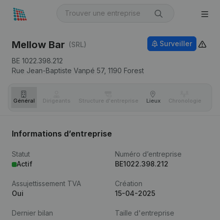
Mellow Bar
Surveiller
(SRL)
BE 1022.398.212
Rue Jean-Baptiste Vanpé 57,
1190
Forest
Général
Dirigeants
Structure d'entreprise
Lieux
Chronologie
Com
Informations d’entreprise
Statut
Numéro d’entreprise
Actif
BE1022.398.212
Assujettissement TVA
Création
Oui
15-04-2025
Dernier bilan
Taille d'entreprise