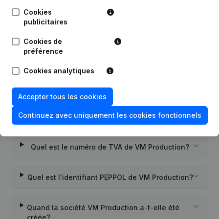
Cookies
publicitaires
Date
Publication
Cookies de
Rubrique Constitution (Nouvelle
préférence
07-05-2024
Personne Morale, Ouverture
Succursale, etc...)
Cookies analytiques
Accepter tous les cookies
Continuez avec uniquement les cookies fonctionnels
Questions fréquemment posées
Quel est le numéro de TVA de VM Production?
Quel est l'identifiant PEPPOL de VM Production?
Quand la société VM Production a-t-elle été
créée?