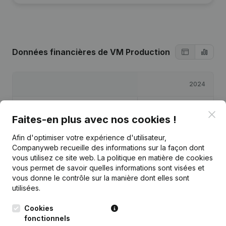
Données financières
de VM Production
2024
Bénéfices/pertes
€
19 244
Clo
Faites-en plus avec nos cookies !
Capitaux propres
€
21 244
Afin d'optimiser votre expérience d'utilisateur,
Companyweb recueille des informations sur la façon dont
vous utilisez ce site web.
La politique en matière de cookies
Marge brute
€
24 367
vous permet de savoir quelles informations sont visées et
vous donne le contrôle sur la manière dont elles sont
utilisées.
Cookies
Publications
de VM Production
fonctionnels