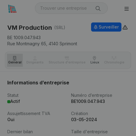
VM Production
Surveiller
(SRL)
BE 1009.047.943
Rue Montmagny 65,
4140
Sprimont
Général
Dirigeants
Structure d'entreprise
Lieux
Chronologie
Com
Informations d’entreprise
Statut
Numéro d’entreprise
Actif
BE1009.047.943
Assujettissement TVA
Création
Oui
03-05-2024
Dernier bilan
Taille d'entreprise