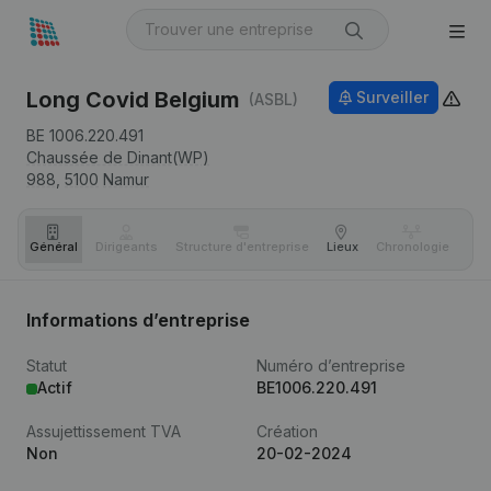
Long Covid Belgium
Surveiller
(ASBL)
BE 1006.220.491
Chaussée de Dinant(WP)
988,
5100
Namur
Général
Dirigeants
Structure d'entreprise
Lieux
Chronologie
Com
Informations d’entreprise
Statut
Numéro d’entreprise
Actif
BE1006.220.491
Assujettissement TVA
Création
Non
20-02-2024