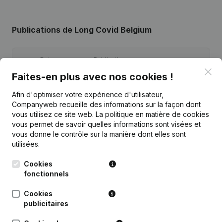
Publications
de Long Covid Belgium
Date
Publication
Clo
Faites-en plus avec nos cookies !
05-08-2026
Modification(s) Statuts
Afin d'optimiser votre expérience d'utilisateur,
Companyweb recueille des informations sur la façon dont
21-10-2025
Demissions, Nominations
vous utilisez ce site web.
La politique en matière de cookies
vous permet de savoir quelles informations sont visées et
13-12-2024
Demissions, Nominations
vous donne le contrôle sur la manière dont elles sont
utilisées.
Rubrique Constitution (Nouvelle
Cookies
22-02-2024
Personne Morale, Ouverture
Succursale, etc...)
fonctionnels
Cookies
publicitaires