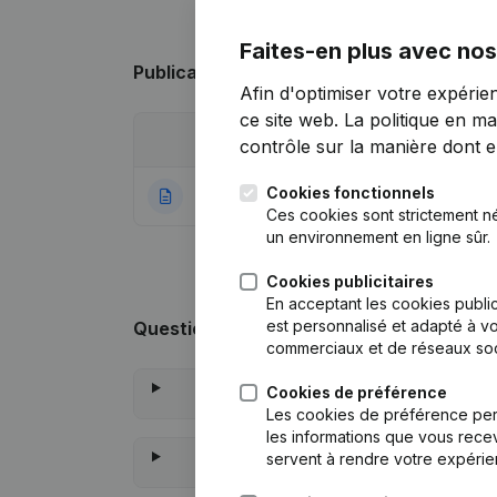
Faites-en plus avec nos
Publications
de Imd
Afin d'optimiser votre expérie
ce site web.
La politique en ma
Date
Publication
contrôle sur la manière dont ell
Cookies fonctionnels
30-01-2024
Rubrique Constitu
Ces cookies sont strictement n
un environnement en ligne sûr.
Cookies publicitaires
En acceptant les cookies public
est personnalisé et adapté à vo
Questions fréquemment posées
commerciaux et de réseaux soc
Cookies de préférence
Les cookies de préférence per
les informations que vous recev
servent à rendre votre expérie