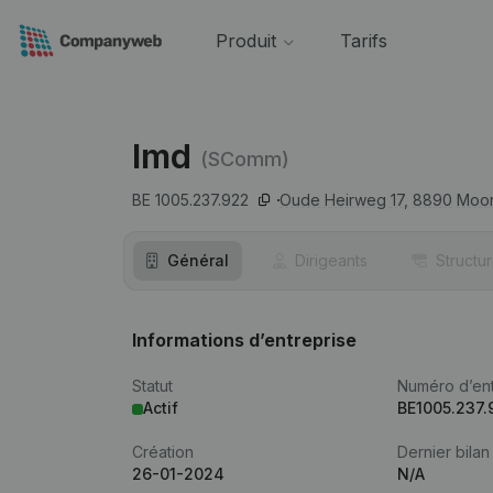
Produit
Tarifs
Imd
(SComm)
BE 1005.237.922
Oude Heirweg 17,
8890
Moor
Général
Dirigeants
Structu
Informations d’entreprise
Statut
Numéro d’ent
Actif
BE1005.237.
Création
Dernier bilan
26-01-2024
N/A