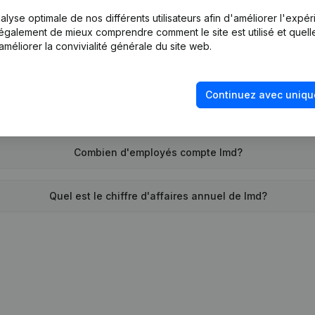
lyse optimale de nos différents utilisateurs afin d'améliorer l'expé
Quand la société Imd a-t-elle été créée?
nt également de mieux comprendre comment le site est utilisé et quell
améliorer la convivialité générale du site web.
Quelle est l'adresse de Imd?
Continuez avec uniqu
and remonte la dernière fois que Imd a déposé des comptes an
Combien d'employés compte Imd?
Quel est le chiffre d'affaires annuel de Imd?