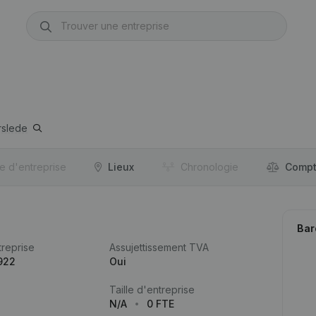
slede
re d'entreprise
Lieux
Chronologie
Compt
Bar
reprise
Assujettissement TVA
922
Oui
Taille d'entreprise
N/A
0 FTE