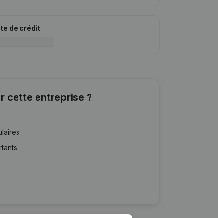
ite de crédit
r cette entreprise ?
ulaires
rtants