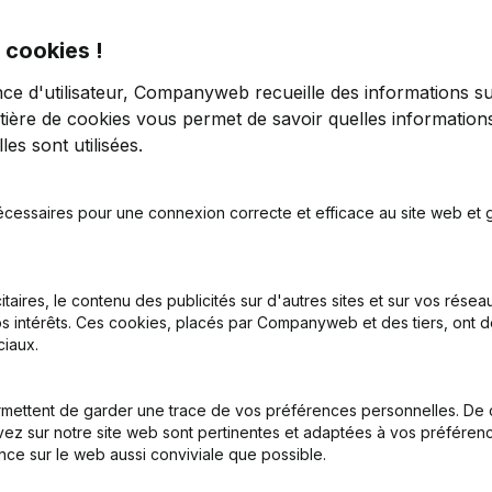
 cookies !
nce d'utilisateur, Companyweb recueille des informations su
tière de cookies
vous permet de savoir quelles informations
es sont utilisées.
tion (Nouvelle Personne Morale, Ouverture Succursale, etc...)
(NL)
écessaires pour une connexion correcte et efficace au site web et g
itaires, le contenu des publicités sur d'autres sites et sur vos rése
s intérêts. Ces cookies, placés par Companyweb et des tiers, ont d
iaux.
Quel est le numéro de TVA de Imd?
mettent de garder une trace de vos préférences personnelles. De 
ez sur notre site web sont pertinentes et adaptées à vos préférence
nce sur le web aussi conviviale que possible.
Quel est l'identifiant PEPPOL de Imd?