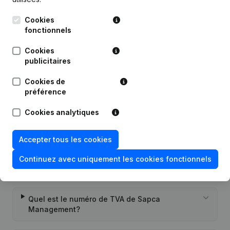
Publications
de Sapca Management
Cookies
fonctionnels
Date
Publication
Cookies
publicitaires
16-05-2025
Siège Social
Cookies de
préférence
Rubrique Constitution (Nouvelle
05-10-2023
Personne Morale, Ouverture
Succursale, etc...)
Cookies analytiques
Accepter tous les cookies
Continuez avec uniquement les cookies fonctionnels
Questions fréquemment posées
Quel est le numéro de TVA de Sapca
Management?