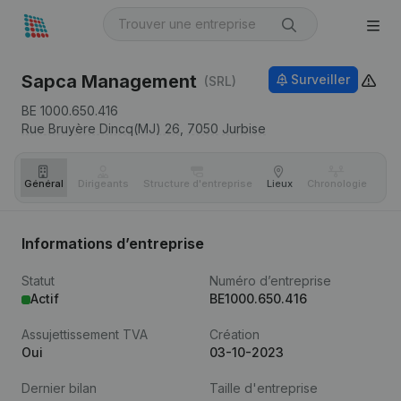
Sapca Management
Surveiller
(SRL)
BE 1000.650.416
Rue Bruyère Dincq(MJ) 26,
7050
Jurbise
Général
Dirigeants
Structure d'entreprise
Lieux
Chronologie
Com
Informations d’entreprise
Statut
Numéro d’entreprise
Actif
BE1000.650.416
Assujettissement TVA
Création
Oui
03-10-2023
Dernier bilan
Taille d'entreprise