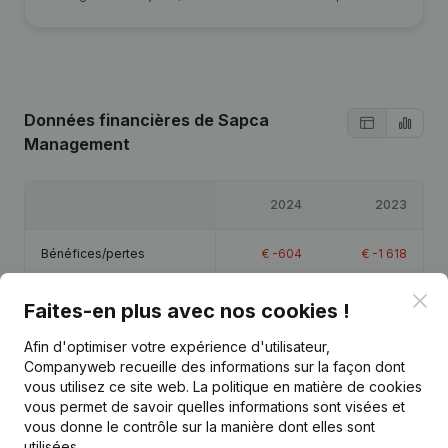
Données financières
de Sapca
Management
2024
2023
Bénéfices/pertes
€
-604
€
-1 618
Clo
Capitaux propres
€
2 779
€
3 382
Faites-en plus avec nos cookies !
Afin d'optimiser votre expérience d'utilisateur,
Marge brute
-
€
-1 593
Companyweb recueille des informations sur la façon dont
vous utilisez ce site web.
La politique en matière de cookies
vous permet de savoir quelles informations sont visées et
vous donne le contrôle sur la manière dont elles sont
utilisées.