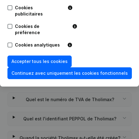
Publications
de Tholimax
Cookies
publicitaires
Date
Publication
Cookies de
préférence
Rubrique Constitution (Nouvelle
21-09-2023
Personne Morale, Ouverture
Cookies analytiques
Succursale, etc...)
(NL)
Accepter tous les cookies
Continuez avec uniquement les cookies fonctionnels
Questions fréquemment posées
Quel est le numéro de TVA de Tholimax?
Quel est l'identifiant PEPPOL de Tholimax?
Quand la société Tholimax a-t-elle été créée?