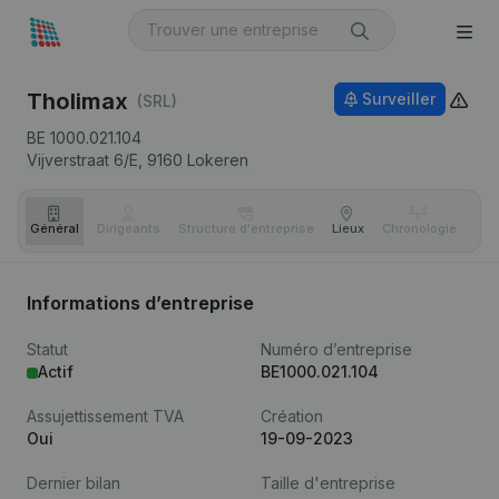
Tholimax
Surveiller
(SRL)
BE 1000.021.104
Vijverstraat 6/E,
9160
Lokeren
Général
Dirigeants
Structure d'entreprise
Lieux
Chronologie
Com
Informations d’entreprise
Statut
Numéro d’entreprise
Actif
BE1000.021.104
Assujettissement TVA
Création
Oui
19-09-2023
Dernier bilan
Taille d'entreprise