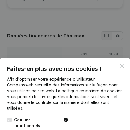
Données financières
de Tholimax
2025
2024
Clo
Faites-en plus avec nos cookies !
Bénéfices/pertes
€
53 918
€
-643
Afin d'optimiser votre expérience d'utilisateur,
Capitaux propres
€
58 275
€
4 357
Companyweb recueille des informations sur la façon dont
vous utilisez ce site web.
La politique en matière de cookies
vous permet de savoir quelles informations sont visées et
Marge brute
€
73 604
€
1 387
vous donne le contrôle sur la manière dont elles sont
utilisées.
Cookies
fonctionnels