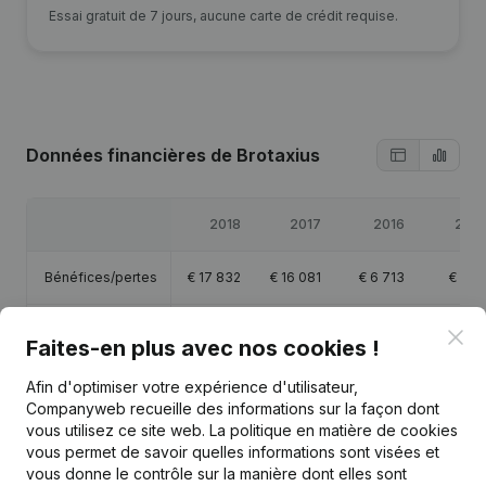
Essai gratuit de 7 jours, aucune carte de crédit requise.
Données financières
de Brotaxius
2018
2017
2016
2015
Bénéfices/pertes
€
17 832
€
16 081
€
6 713
€
778
Capitaux propres
€
68 247
€
50 415
€
34 333
€
27 620
Clo
Faites-en plus avec nos cookies !
Marge brute
€
26 030
€
25 675
€
12 252
€
7 086
Afin d'optimiser votre expérience d'utilisateur,
Companyweb recueille des informations sur la façon dont
vous utilisez ce site web.
La politique en matière de cookies
vous permet de savoir quelles informations sont visées et
vous donne le contrôle sur la manière dont elles sont