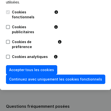
utilisées.
Publications
de Brotaxius
Cookies
fonctionnels
Date
Publication
Cookies
publicitaires
Siège Social - Capital - Actions -
30-05-2023
Modification Forme Juridique
(NL)
Cookies de
préférence
Statuts (Traduction, Coordination,
08-02-2011
Autres Modifications, …)
(NL)
Cookies analytiques
19-06-2008
Siège Social
(NL)
Accepter tous les cookies
09-10-2007
Constitution
(NL)
Continuez avec uniquement les cookies fonctionnels
Questions fréquemment posées