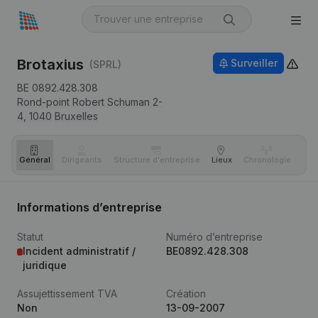
Brotaxius
Surveiller
(SPRL)
BE 0892.428.308
Rond-point Robert Schuman 2-
4,
1040
Bruxelles
Général
Dirigeants
Structure d'entreprise
Lieux
Chronologie
Com
Informations d’entreprise
Statut
Numéro d’entreprise
Incident administratif /
BE0892.428.308
juridique
Assujettissement TVA
Création
Non
13-09-2007