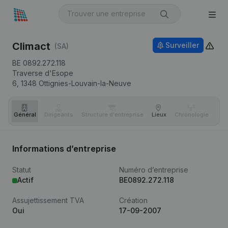
Climact
Surveiller
(SA)
BE 0892.272.118
Traverse d'Esope
6,
1348
Ottignies-Louvain-la-Neuve
Général
Dirigeants
Structure d'entreprise
Lieux
Chronologie
Com
Informations d’entreprise
Statut
Numéro d’entreprise
Actif
BE0892.272.118
Assujettissement TVA
Création
Oui
17-09-2007