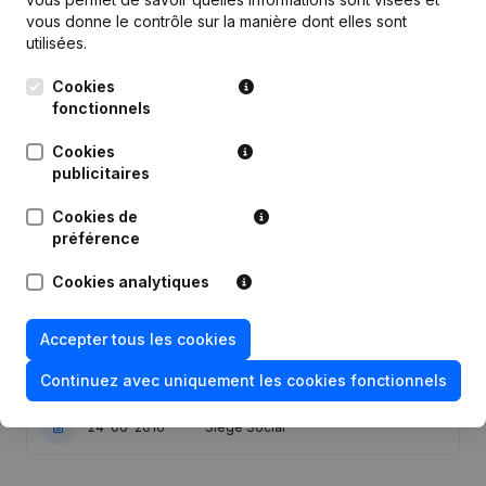
vous donne le contrôle sur la manière dont elles sont
utilisées.
Publications
de Climact
Cookies
fonctionnels
Date
Publication
Cookies
publicitaires
29-07-2025
Demissions, Nominations
Cookies de
préférence
Divers - Capital, Actions -
28-10-2024
Demissions, Nominations
Cookies analytiques
23-09-2024
Siège Social
Accepter tous les cookies
09-01-2020
Demissions, Nominations
Continuez avec uniquement les cookies fonctionnels
24-06-2016
Siège Social