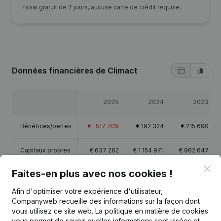
Essai gratuit de 7 jours, aucune carte de crédit requise.
Données financières
de Climact
2025
2024
2023
Bénéfices/pertes
€
-517 709
€
192 324
€
215 690
Capitaux propres
€
637 262
€
1 154 971
€
962 647
Clo
Faites-en plus avec nos cookies !
Marge brute
€
2 798 688
€
3 291 357
€
2 717 653
Afin d'optimiser votre expérience d'utilisateur,
Personnel
41,5
32,4
Companyweb recueille des informations sur la façon dont
vous utilisez ce site web.
La politique en matière de cookies
vous permet de savoir quelles informations sont visées et