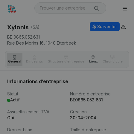
Xylonis
Surveiller
(SA)
BE 0865.052.631
Rue Des Morins 16,
1040
Etterbeek
Général
Dirigeants
Structure d'entreprise
Lieux
Chronologie
Com
Informations d’entreprise
Statut
Numéro d’entreprise
Actif
BE0865.052.631
Assujettissement TVA
Création
Oui
30-04-2004
Dernier bilan
Taille d'entreprise