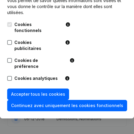
vous permet de savoir quelles informations sont visées et
vous donne le contrôle sur la manière dont elles sont
utilisées.
Cookies
Publications
de Xylonis
fonctionnels
Cookies
Date
Publication
publicitaires
Cookies de
05-02-2026
Demissions, Nominations
préférence
12-02-2025
Demissions, Nominations
Cookies analytiques
29-11-2023
Demissions, Nominations
Accepter tous les cookies
13-01-2020
Demissions, Nominations
Continuez avec uniquement les cookies fonctionnels
06-12-2018
Demissions, Nominations