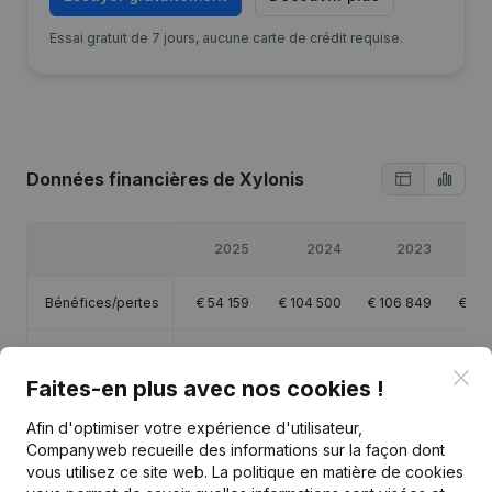
Essai gratuit de 7 jours, aucune carte de crédit requise.
Données financières
de Xylonis
2025
2024
2023
Bénéfices/pertes
€
54 159
€
104 500
€
106 849
€
10
Capitaux propres
€
148 042
€
143 883
€
139 383
€
13
Clo
Faites-en plus avec nos cookies !
Marge brute
€
187 841
€
260 939
€
285 138
€
223
Afin d'optimiser votre expérience d'utilisateur,
Companyweb recueille des informations sur la façon dont
Personnel
3
3,5
3,8
vous utilisez ce site web.
La politique en matière de cookies