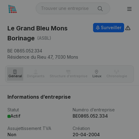
Le Grand Bleu Mons
Surveiller
Borinage
(ASBL)
BE 0865.052.334
Résidence du Rieu 47,
7030
Mons
Général
Dirigeants
Structure d'entreprise
Lieux
Chronologie
Com
Informations d’entreprise
Statut
Numéro d’entreprise
Actif
BE0865.052.334
Assujettissement TVA
Création
Non
20-04-2004