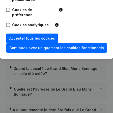
Cookies de
Questions fréquemment posées
préférence
Cookies analytiques
Quel est le numéro d'entreprise de Le Grand
Bleu Mons Borinage?
Accepter tous les cookies
Continuez avec uniquement les cookies fonctionnels
Quel est l'identifiant PEPPOL de Le Grand Bleu
Mons Borinage?
Quand la société Le Grand Bleu Mons Borinage
a-t-elle été créée?
Quelle est l'adresse de Le Grand Bleu Mons
Borinage?
À quand remonte la dernière fois que Le Grand