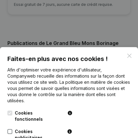
Essai gratuit de 7 jours, aucune carte de crédit requise.
Publications
de Le Grand Bleu Mons Borinage
Clo
Faites-en plus avec nos cookies !
Date
Publication
Afin d'optimiser votre expérience d'utilisateur,
Companyweb recueille des informations sur la façon dont
Demissions, Nominations - Statuts
vous utilisez ce site web.
La politique en matière de cookies
23-12-2024
(Traduction, Coordination, Autres
Modifications, …)
vous permet de savoir quelles informations sont visées et
vous donne le contrôle sur la manière dont elles sont
utilisées.
09-04-2019
Demissions, Nominations
Cookies
13-05-2004
Constitution
fonctionnels
Cookies
publicitaires