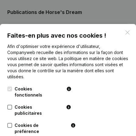
Publications
de Horse's Dream
Date
Publication
Clo
Faites-en plus avec nos cookies !
Demissions, Nominations -
Afin d'optimiser votre expérience d'utilisateur,
01-09-2025
Assemblée générale
Companyweb recueille des informations sur la façon dont
vous utilisez ce site web.
La politique en matière de cookies
vous permet de savoir quelles informations sont visées et
12-12-2012
Demissions, Nominations
vous donne le contrôle sur la manière dont elles sont
utilisées.
16-03-2005
Déplacement Siège Social
Cookies
fonctionnels
10-03-2004
Constitution
Cookies
publicitaires
Cookies de
Questions fréquemment posées
préférence