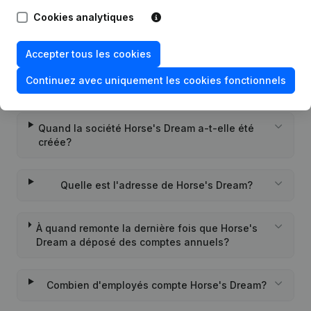
Cookies analytiques
Quel est le numéro d'entreprise de Horse's
Dream?
Accepter tous les cookies
Continuez avec uniquement les cookies fonctionnels
Quel est l'identifiant PEPPOL de Horse's Dream?
Quand la société Horse's Dream a-t-elle été
créée?
Quelle est l'adresse de Horse's Dream?
À quand remonte la dernière fois que Horse's
Dream a déposé des comptes annuels?
Combien d'employés compte Horse's Dream?