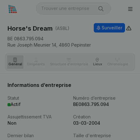
Horse's Dream
Surveiller
(ASBL)
BE 0863.795.094
Rue Joseph Meunier 14,
4860
Pepinster
Général
Dirigeants
Structure d'entreprise
Lieux
Chronologie
Com
Informations d’entreprise
Statut
Numéro d’entreprise
Actif
BE0863.795.094
Assujettissement TVA
Création
Non
03-03-2004
Dernier bilan
Taille d'entreprise