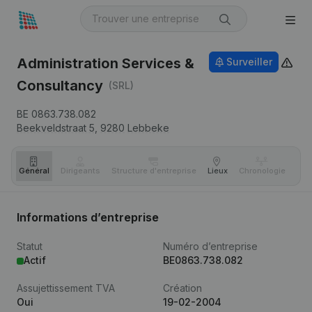
Administration Services &
Surveiller
Consultancy
(SRL)
BE 0863.738.082
Beekveldstraat 5,
9280
Lebbeke
Général
Dirigeants
Structure d'entreprise
Lieux
Chronologie
Com
Informations d’entreprise
Statut
Numéro d’entreprise
Actif
BE0863.738.082
Assujettissement TVA
Création
Oui
19-02-2004