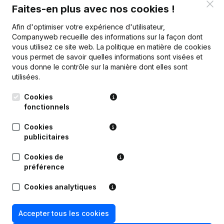
Clo
Faites-en plus avec nos cookies !
Publications
de Administration Services &
Afin d'optimiser votre expérience d'utilisateur,
Consultancy
Companyweb recueille des informations sur la façon dont
vous utilisez ce site web.
La politique en matière de cookies
vous permet de savoir quelles informations sont visées et
Date
Publication
vous donne le contrôle sur la manière dont elles sont
utilisées.
Statuts (Traduction, Coordination,
Autres Modifications, …) -
Cookies
27-11-2023
Modification Forme Juridique -
fonctionnels
Divers - But - Demissions -
Nominations
(NL)
Cookies
publicitaires
09-11-2021
Demissions - Nominations
(NL)
Cookies de
préférence
25-03-2019
But - Demissions - Nominations
(NL)
Cookies analytiques
Déplacement Siège Social
29-12-2005
Modification Appellation
Modification(s) Statuts
(NL)
Accepter tous les cookies