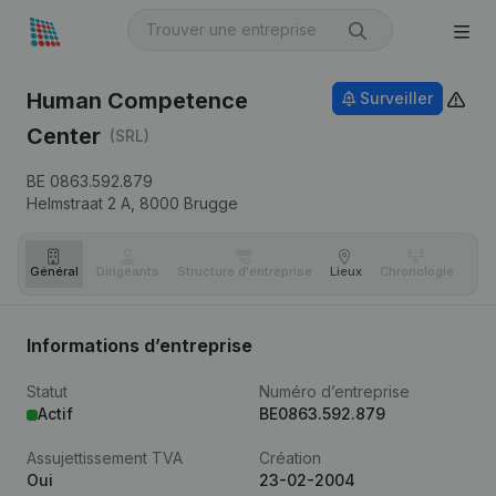
Human Competence
Surveiller
Center
(SRL)
BE 0863.592.879
Helmstraat 2 A,
8000
Brugge
Général
Dirigeants
Structure d'entreprise
Lieux
Chronologie
Com
Informations d’entreprise
Statut
Numéro d’entreprise
Actif
BE0863.592.879
Assujettissement TVA
Création
Oui
23-02-2004