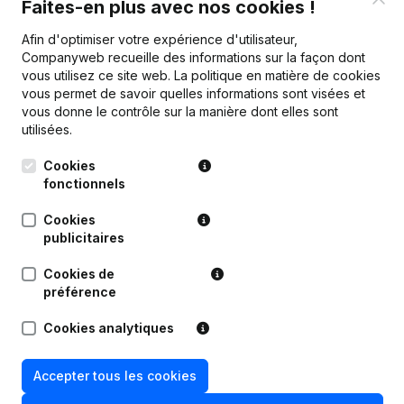
Faites-en plus avec nos cookies !
Afin d'optimiser votre expérience d'utilisateur,
Publications
de Human Competence Center
Companyweb recueille des informations sur la façon dont
vous utilisez ce site web.
La politique en matière de cookies
vous permet de savoir quelles informations sont visées et
Date
Publication
vous donne le contrôle sur la manière dont elles sont
utilisées.
Statuts (Traduction, Coordination,
Cookies
04-11-2021
Autres Modifications, …) -
fonctionnels
Modification Forme Juridique
(NL)
Cookies
Capital - Actions - Rubrique
publicitaires
30-01-2018
Restructuration (Fusion, Scission,
Transfert Patrimoine, etc...)
(NL)
Cookies de
préférence
Rubrique Restructuration (Fusion,
30-11-2017
Scission, Transfert Patrimoine, etc...)
Cookies analytiques
(NL)
02-04-2010
Demissions - Nominations
(NL)
Accepter tous les cookies