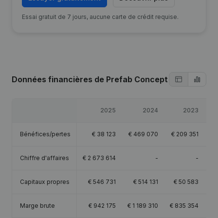
Essai gratuit de 7 jours, aucune carte de crédit requise.
Données financières
de Prefab Concept
2025
2024
2023
Bénéfices/pertes
€
38 123
€
469 070
€
209 351
Chiffre d'affaires
€
2 673 614
-
-
Capitaux propres
€
546 731
€
514 131
€
50 583
€
Marge brute
€
942 175
€
1 189 310
€
835 354
€