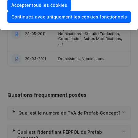
Siège Social - Demissions,
Accepter tous les cookies
05-04-2012
Nominations
Continuez avec uniquement les cookies fonctionnels
Denomination - Siège Social - But -
Capital, Actions - Demissions,
23-05-2011
Nominations - Statuts (Traduction,
Coordination, Autres Modifications,
…)
29-03-2011
Demissions, Nominations
Questions fréquemment posées
Quel est le numéro de TVA de Prefab Concept?
Quel est l'identifiant PEPPOL de Prefab