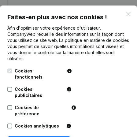
Personnel
12
10,4
7,6
Clo
Faites-en plus avec nos cookies !
Afin d'optimiser votre expérience d'utilisateur,
Companyweb recueille des informations sur la façon dont
vous utilisez ce site web.
La politique en matière de cookies
Publications
de Prefab Concept
vous permet de savoir quelles informations sont visées et
vous donne le contrôle sur la manière dont elles sont
utilisées.
Date
Publication
Cookies
fonctionnels
Statuts (Traduction, Coordination,
Autres Modifications, …) -
Modification Forme Juridique -
Cookies
16-01-2020
Denomination - Comptes Annuels -
publicitaires
Demissions, Nominations -
Assemblée générale - Année
comptable
Cookies de
préférence
Siège Social - Demissions,
11-12-2019
Cookies analytiques
Nominations