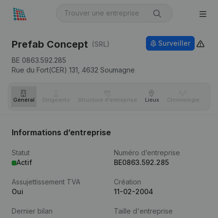
Prefab Concept
Surveiller
(SRL)
BE 0863.592.285
Rue du Fort(CER) 131,
4632
Soumagne
Général
Dirigeants
Structure d'entreprise
Lieux
Chronologie
Com
Informations d’entreprise
Statut
Numéro d’entreprise
Actif
BE0863.592.285
Assujettissement TVA
Création
Oui
11-02-2004
Dernier bilan
Taille d'entreprise