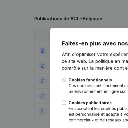
Publications
de ACLI-Belgique
Date
Publication
Faites-en plus avec nos
14-11-2024
Demissions, Nomi
Afin d'optimiser votre expérie
ce site web.
La politique en ma
25-01-2023
Demissions, Nomin
contrôle sur la manière dont ell
Cookies fonctionnels
28-04-2017
Demissions, Nomi
Ces cookies sont strictement n
un environnement en ligne sûr.
06-05-2015
Demissions, Nomi
Cookies publicitaires
En acceptant les cookies public
19-07-2013
Demissions, Nomi
est personnalisé et adapté à vo
commerciaux et de réseaux soc