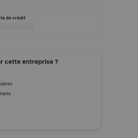
ite de crédit
r cette entreprise ?
ulaires
rtants