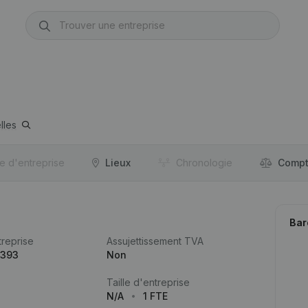
lles
re d'entreprise
Lieux
Chronologie
Compt
Bar
reprise
Assujettissement TVA
.393
Non
Taille d'entreprise
N/A
1 FTE