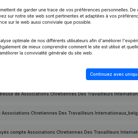
mettent de garder une trace de vos préférences personnelles. De 
ez sur notre site web sont pertinentes et adaptées à vos préférence
nce sur le web aussi conviviale que possible.
d'entreprise de Associations Chretiennes Des Travailleurs Inte
lyse optimale de nos différents utilisateurs afin d'améliorer l'expé
nt également de mieux comprendre comment le site est utilisé et quell
améliorer la convivialité générale du site web.
fiant PEPPOL de Associations Chretiennes Des Travailleurs Inter
Continuez avec uniqu
sociations Chretiennes Des Travailleurs Internationaux_belgiqu
adresse de Associations Chretiennes Des Travailleurs Internati
e Associations Chretiennes Des Travailleurs Internationaux_be
yés compte Associations Chretiennes Des Travailleurs Interna