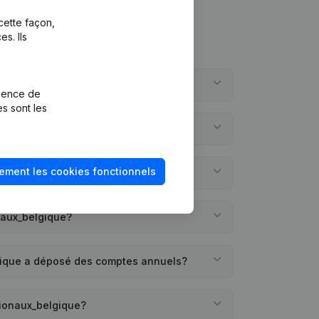
cette façon,
s. Ils
rnationaux_belgique?
rience de
es sont les
nationaux_belgique?
ement les cookies fonctionnels
e a-t-elle été créée?
onaux_belgique?
lgique a déposé des comptes annuels?
tionaux_belgique?