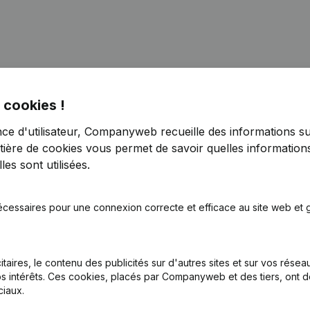
 cookies !
nations
nce d'utilisateur, Companyweb recueille des informations su
tière de cookies
vous permet de savoir quelles informations
ations - Statuts (Traduction, Coordination, Autres Modifications, …)
es sont utilisées.
nations
écessaires pour une connexion correcte et efficace au site web et g
nations
itaires, le contenu des publicités sur d'autres sites et sur vos rése
nations
s intérêts. Ces cookies, placés par Companyweb et des tiers, ont d
iaux.