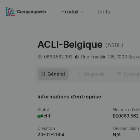
Produit
Tarifs
ACLI-Belgique
(ASBL)
BE 0863.562.393
Rue Franklin 136,
1000
Bruxe
Général
Dirigeants
Structu
Informations d’entreprise
Statut
Numéro d’ent
Actif
BE0863.562
Création
Dernier bilan
20-02-2004
N/A