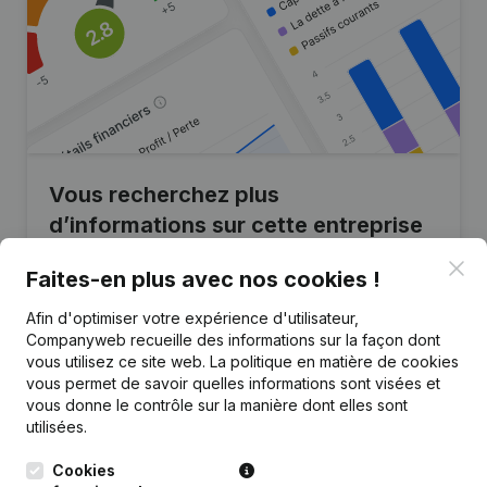
Vous recherchez plus
d’informations sur cette entreprise
?
Clo
Faites-en plus avec nos cookies !
Consulter la santé en un coup d'oeil
Afin d'optimiser votre expérience d'utilisateur,
Choisissez des informations rapides ou des détails
Companyweb recueille des informations sur la façon dont
granulaires
vous utilisez ce site web.
La politique en matière de cookies
vous permet de savoir quelles informations sont visées et
Recevez des mises à jour sur les développements
vous donne le contrôle sur la manière dont elles sont
importants
utilisées.
Essayer gratuitement
Découvrir plus
Cookies