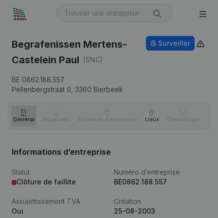
Begrafenissen Mertens-
Surveiller
Castelein Paul
(SNC)
BE 0862.188.557
Pellenbergstraat 9,
3360
Bierbeek
Général
Dirigeants
Structure d'entreprise
Lieux
Chronologie
Com
Informations d’entreprise
Statut
Numéro d’entreprise
Clôture de faillite
BE0862.188.557
Assujettissement TVA
Création
Oui
25-08-2003