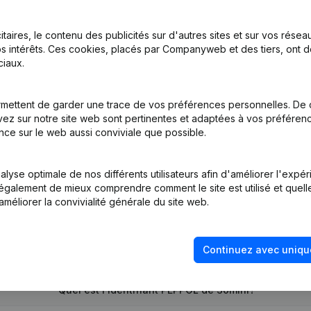
itaires, le contenu des publicités sur d'autres sites et sur vos rése
s intérêts. Ces cookies, placés par Companyweb et des tiers, ont d
nations
iaux.
nations
mettent de garder une trace de vos préférences personnelles. De 
ez sur notre site web sont pertinentes et adaptées à vos préférence
nce sur le web aussi conviviale que possible.
lyse optimale de nos différents utilisateurs afin d'améliorer l'expé
nt également de mieux comprendre comment le site est utilisé et quell
améliorer la convivialité générale du site web.
Quel est le numéro d'entreprise de Somini?
Continuez avec uniqu
Quel est l'identifiant PEPPOL de Somini?