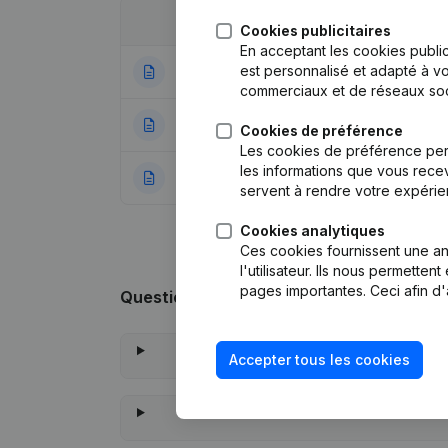
Date
Publication
Cookies publicitaires
En acceptant les cookies public
est personnalisé et adapté à vo
16-06-2020
Demissions, Nomi
commerciaux et de réseaux soc
02-07-2008
Demissions, Nomi
Cookies de préférence
Les cookies de préférence per
les informations que vous recev
16-12-2003
Constitution
servent à rendre votre expérie
Cookies analytiques
Ces cookies fournissent une ana
l'utilisateur. Ils nous permette
pages importantes. Ceci afin d'
Questions fréquemment posées
Accepter tous les cookies