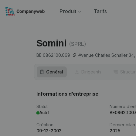
Produit
Tarifs
Somini
(SPRL)
BE 0862.100.069
Avenue Charles Schaller 34,
Général
Dirigeants
Structu
Informations d’entreprise
Statut
Numéro d’ent
Actif
BE0862.100
Création
Dernier bilan
09-12-2003
2025