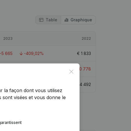
Table
Graphique
2023
2022
-5 665
-409,02%
€
1 833
66 443
-9,32%
€
-60 778
Close
€
6 855
-52,7%
€
14 492
r la façon dont vous utilisez
 sont visées et vous donne le
arantissent