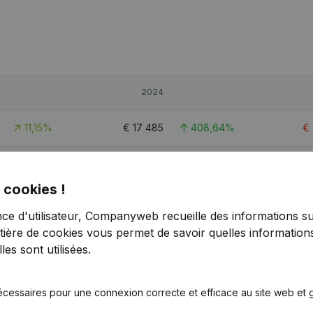
2024
11,15%
€
17 485
408,64%
€
39,7%
€
-48 959
26,32%
€
-
 cookies !
20,71%
€
29 099
324,47%
nce d'utilisateur, Companyweb recueille des informations su
tière de cookies
vous permet de savoir quelles informations
es sont utilisées.
écessaires pour une connexion correcte et efficace au site web et g