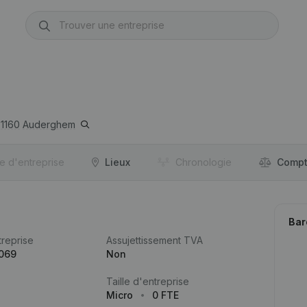
1160
Auderghem
re d'entreprise
Lieux
Chronologie
Compt
Bar
reprise
Assujettissement TVA
.069
Non
Taille d'entreprise
Micro
0 FTE