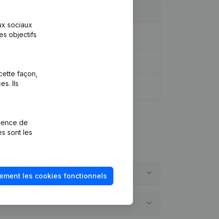
aux sociaux
es objectifs
cette façon,
s. Ils
rience de
es sont les
ement les cookies fonctionnels