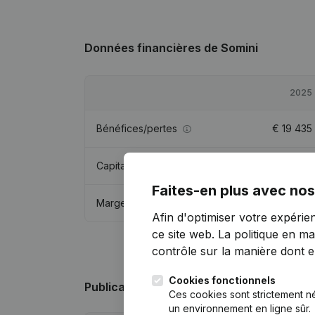
Données financières
de Somini
2025
Bénéfices/pertes
€
19 435
Capitaux propres
€
-29 524
Faites-en plus avec nos
Marge brute
€
35 127
Afin d'optimiser votre expérie
ce site web.
La politique en ma
contrôle sur la manière dont ell
Cookies fonctionnels
Publications
de Somini
Ces cookies sont strictement n
un environnement en ligne sûr.