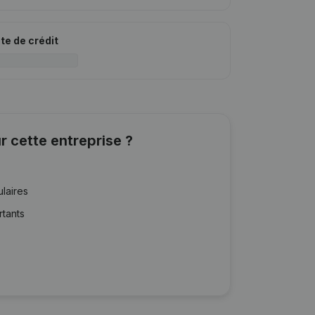
ite de crédit
r cette entreprise ?
ulaires
rtants