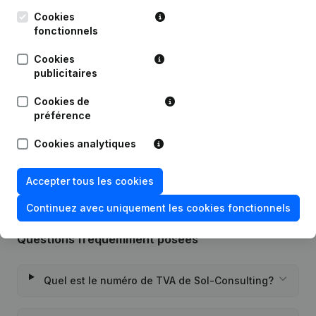
Cookies
fonctionnels
Publications
de Sol-Consulting
Cookies
publicitaires
Date
Publication
Cookies de
préférence
15-01-2024
Modification(s) Statuts
(NL)
Cookies analytiques
08-07-2003
Constitution
(NL)
Accepter tous les cookies
Continuez avec uniquement les cookies fonctionnels
Questions fréquemment posées
Quel est le numéro de TVA de Sol-Consulting?