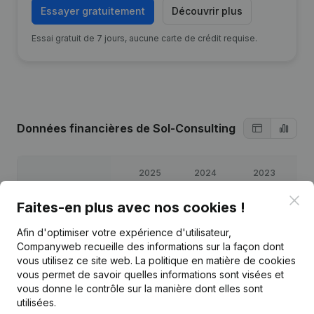
Essayer gratuitement
Découvrir plus
Essai gratuit de 7 jours, aucune carte de crédit requise.
Données financières
de Sol-Consulting
2025
2024
2023
Clo
Faites-en plus avec nos cookies !
Bénéfices/pertes
€
24 592
€
40 442
€
40 377
€
4
Afin d'optimiser votre expérience d'utilisateur,
Capitaux propres
€
439 005
€
414 413
€
407 530
€
37
Companyweb recueille des informations sur la façon dont
vous utilisez ce site web.
La politique en matière de cookies
vous permet de savoir quelles informations sont visées et
Marge brute
€
39 900
€
64 891
€
58 674
€
5
vous donne le contrôle sur la manière dont elles sont
utilisées.