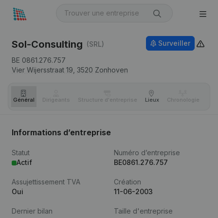
Sol-Consulting
Surveiller
(SRL)
BE 0861.276.757
Vier Wijersstraat 19,
3520
Zonhoven
Général
Dirigeants
Structure d'entreprise
Lieux
Chronologie
Com
Informations d’entreprise
Statut
Numéro d’entreprise
Actif
BE0861.276.757
Assujettissement TVA
Création
Oui
11-06-2003
Dernier bilan
Taille d'entreprise