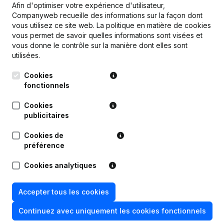
Afin d'optimiser votre expérience d'utilisateur,
Companyweb recueille des informations sur la façon dont
vous utilisez ce site web.
La politique en matière de cookies
vous permet de savoir quelles informations sont visées et
vous donne le contrôle sur la manière dont elles sont
Publications
de Stampmedia Vzw
utilisées.
Cookies
Date
Publication
fonctionnels
Demissions - Nominations - Statuts
Cookies
07-05-2026
(Traduction, Coordination, Autres
publicitaires
Modifications, …)
(NL)
Cookies de
préférence
24-06-2025
Demissions - Nominations
(NL)
Cookies analytiques
13-11-2024
Demissions - Nominations
(NL)
Accepter tous les cookies
11-05-2023
Demissions - Nominations
(NL)
Continuez avec uniquement les cookies fonctionnels
01-03-2023
Demissions - Nominations
(NL)