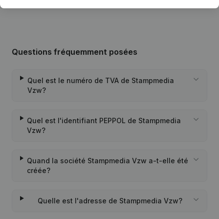
Questions fréquemment posées
Quel est le numéro de TVA de Stampmedia
Vzw?
Quel est l'identifiant PEPPOL de Stampmedia
Vzw?
Quand la société Stampmedia Vzw a-t-elle été
créée?
Quelle est l'adresse de Stampmedia Vzw?