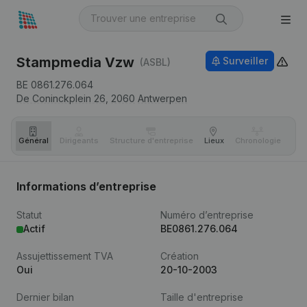
Stampmedia Vzw
Surveiller
(ASBL)
BE 0861.276.064
De Coninckplein 26,
2060
Antwerpen
Général
Dirigeants
Structure d'entreprise
Lieux
Chronologie
Com
Informations d’entreprise
Statut
Numéro d’entreprise
Actif
BE0861.276.064
Assujettissement TVA
Création
Oui
20-10-2003
Dernier bilan
Taille d'entreprise