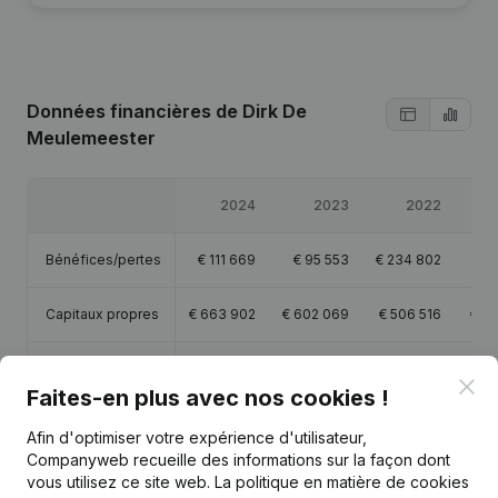
Données financières
de Dirk De
Meulemeester
2024
2023
2022
Bénéfices/pertes
€
111 669
€
95 553
€
234 802
€
3
Capitaux propres
€
663 902
€
602 069
€
506 516
€
27
Marge brute
€
252 649
€
242 753
€
425 989
€
16
Clo
Faites-en plus avec nos cookies !
Personnel
0,2
0,3
0,3
Afin d'optimiser votre expérience d'utilisateur,
Companyweb recueille des informations sur la façon dont
vous utilisez ce site web.
La politique en matière de cookies