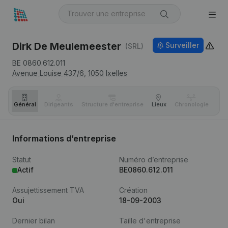
Dirk De Meulemeester
Surveiller
(SRL)
BE 0860.612.011
Avenue Louise 437/6,
1050
Ixelles
Général
Dirigeants
Structure d'entreprise
Lieux
Chronologie
Com
Informations d’entreprise
Statut
Numéro d’entreprise
Actif
BE0860.612.011
Assujettissement TVA
Création
Oui
18-09-2003
Dernier bilan
Taille d'entreprise