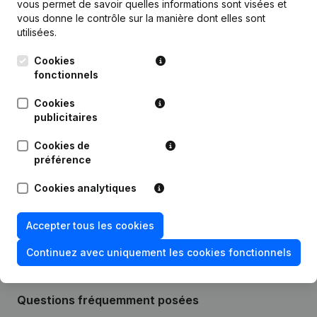
vous permet de savoir quelles informations sont visées et
vous donne le contrôle sur la manière dont elles sont
utilisées.
Publications
de Dirk De Meulemeester
Cookies
fonctionnels
Date
Publication
Cookies
25-01-2024
Modification(s) Statuts
(NL)
publicitaires
Cookies de
22-10-2018
Siège Social
(NL)
préférence
10-02-2011
Siège Social
(NL)
Cookies analytiques
29-09-2003
Constitution
(NL)
Accepter tous les cookies
Continuez avec uniquement les cookies fonctionnels
Questions fréquemment posées