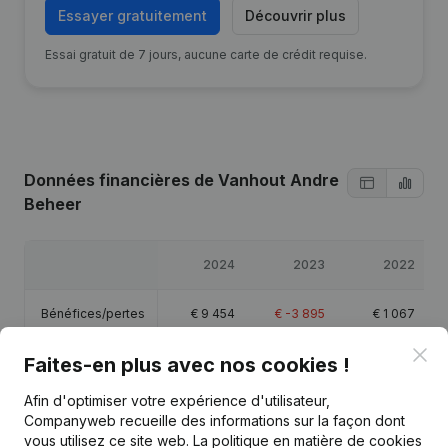
Essayer gratuitement
Découvrir plus
Essai gratuit de 7 jours, aucune carte de crédit requise.
Données financières
de Vanhout Andre
Beheer
2024
2023
2022
Bénéfices/pertes
€
9 454
€
-3 895
€
1 067
Clo
Faites-en plus avec nos cookies !
Capitaux propres
€
1 233 991
€
1 224 537
€
1 228 432
Afin d'optimiser votre expérience d'utilisateur,
Marge brute
€
19 445
€
12 406
€
12 841
Companyweb recueille des informations sur la façon dont
vous utilisez ce site web.
La politique en matière de cookies