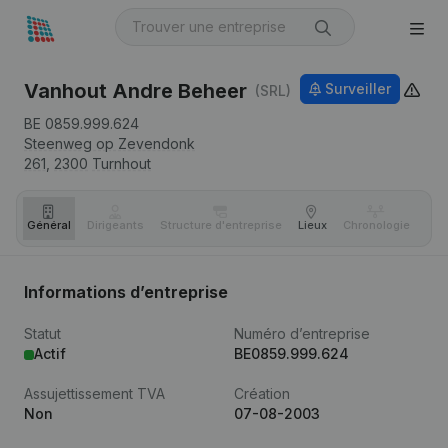
Vanhout Andre Beheer
Surveiller
(SRL)
BE 0859.999.624
Steenweg op Zevendonk
261,
2300
Turnhout
Général
Dirigeants
Structure d'entreprise
Lieux
Chronologie
Com
Informations d’entreprise
Statut
Numéro d’entreprise
Actif
BE0859.999.624
Assujettissement TVA
Création
Non
07-08-2003