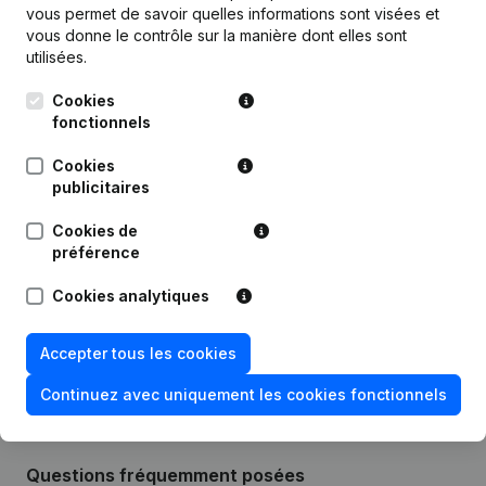
vous permet de savoir quelles informations sont visées et
vous donne le contrôle sur la manière dont elles sont
utilisées.
Publications
de Vanhout Andre Beheer
Cookies
fonctionnels
Date
Publication
Cookies
publicitaires
02-02-2024
Modification(s) Statuts
(NL)
Cookies de
préférence
Demissions - Nominations - Statuts
22-06-2012
(Traduction, Coordination, Autres
Cookies analytiques
Modifications, …)
(NL)
14-08-2003
Constitution
(NL)
Accepter tous les cookies
Continuez avec uniquement les cookies fonctionnels
Questions fréquemment posées