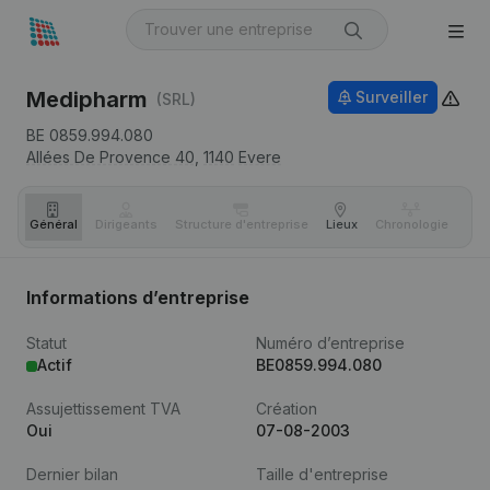
Medipharm
Surveiller
(SRL)
BE 0859.994.080
Allées De Provence 40,
1140
Evere
Général
Dirigeants
Structure d'entreprise
Lieux
Chronologie
Com
Informations d’entreprise
Statut
Numéro d’entreprise
Actif
BE0859.994.080
Assujettissement TVA
Création
Oui
07-08-2003
Dernier bilan
Taille d'entreprise