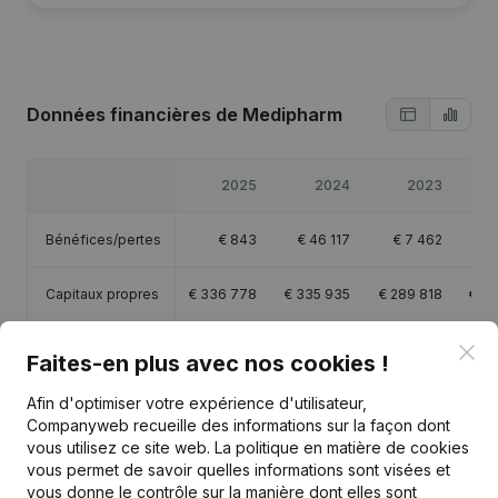
Données financières
de Medipharm
2025
2024
2023
Bénéfices/pertes
€
843
€
46 117
€
7 462
€
1
Capitaux propres
€
336 778
€
335 935
€
289 818
€
28
Marge brute
€
253 182
€
278 783
€
275 604
Clo
€
31
Faites-en plus avec nos cookies !
Afin d'optimiser votre expérience d'utilisateur,
Personnel
3,8
3,7
Companyweb recueille des informations sur la façon dont
vous utilisez ce site web.
La politique en matière de cookies
vous permet de savoir quelles informations sont visées et
vous donne le contrôle sur la manière dont elles sont