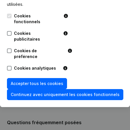
utilisées.
Publications
de Medipharm
Cookies
fonctionnels
Date
Publication
Cookies
publicitaires
Statuts (Traduction, Coordination,
12-04-2024
Autres Modifications,...)
Cookies de
préférence
03-06-2011
Siège Social
Cookies analytiques
23-09-2010
Siège Social
Accepter tous les cookies
18-08-2003
Constitution
Continuez avec uniquement les cookies fonctionnels
Questions fréquemment posées