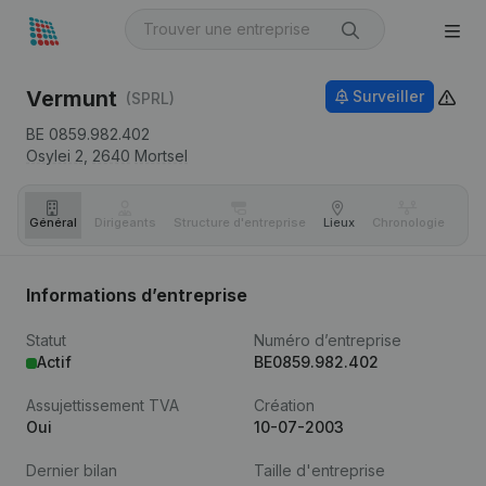
Vermunt
Surveiller
(SPRL)
BE 0859.982.402
Osylei 2,
2640
Mortsel
Général
Dirigeants
Structure d'entreprise
Lieux
Chronologie
Com
Informations d’entreprise
Statut
Numéro d’entreprise
Actif
BE0859.982.402
Assujettissement TVA
Création
Oui
10-07-2003
Dernier bilan
Taille d'entreprise