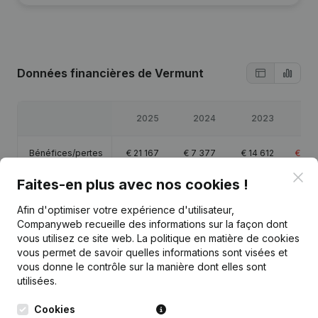
Données financières
de Vermunt
2025
2024
2023
20
Bénéfices/pertes
€
21 167
€
7 377
€
14 612
€
-9 
Clo
Faites-en plus avec nos cookies !
Capitaux propres
€
119 432
€
108 265
€
100 887
€
101 
Afin d'optimiser votre expérience d'utilisateur,
Marge brute
€
36 846
€
31 198
€
30 356
€
9 
Companyweb recueille des informations sur la façon dont
vous utilisez ce site web.
La politique en matière de cookies
vous permet de savoir quelles informations sont visées et
vous donne le contrôle sur la manière dont elles sont
utilisées.
Publications
de Vermunt
Cookies