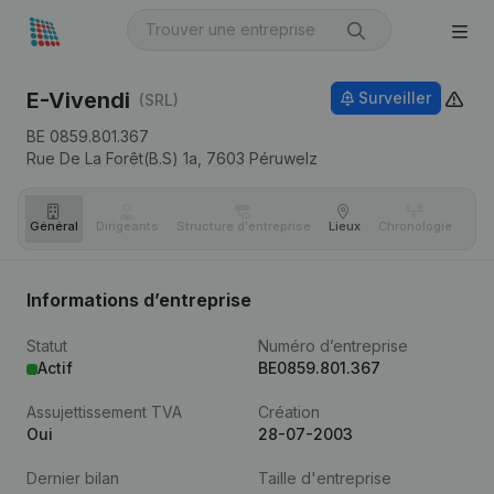
E-Vivendi
Surveiller
(SRL)
BE 0859.801.367
Rue De La Forêt(B.S) 1a,
7603
Péruwelz
Général
Dirigeants
Structure d'entreprise
Lieux
Chronologie
Com
Informations d’entreprise
Statut
Numéro d’entreprise
Actif
BE0859.801.367
Assujettissement TVA
Création
Oui
28-07-2003
Dernier bilan
Taille d'entreprise