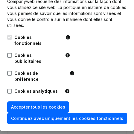
Companyweb recueille des informations sur la façon dont
vous utilisez ce site web.
La politique en matière de cookies
vous permet de savoir quelles informations sont visées et
Publications
de E-Vivendi
vous donne le contrôle sur la manière dont elles sont
utilisées.
Cookies
Date
Publication
fonctionnels
Statuts (Traduction, Coordination,
Cookies
Autres Modifications, …) -
07-07-2023
publicitaires
Modification Forme Juridique -
Divers - Demissions, Nominations
Cookies de
préférence
Denomination - But - Statuts
24-02-2014
(Traduction, Coordination, Autres
Modifications, …)
Cookies analytiques
23-12-2011
Siège Social
Accepter tous les cookies
Continuez avec uniquement les cookies fonctionnels
Déplacement Siège Social
03-09-2004
Demission(s) Nomination(s)