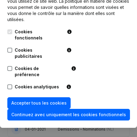
vous utilisez ce site web.
La politique en matière de cookies
vous permet de savoir quelles informations sont visées et
vous donne le contrôle sur la manière dont elles sont
utilisées.
Publications
de Eunomia
Cookies
fonctionnels
Date
Publication
Cookies
publicitaires
Siège Social - Demissions -
15-07-2026
Cookies de
Nominations
(NL)
préférence
03-05-2024
Demissions - Nominations
(NL)
Cookies analytiques
10-10-2023
Demissions - Nominations
(NL)
Accepter tous les cookies
Continuez avec uniquement les cookies fonctionnels
11-05-2022
Demissions - Nominations
(NL)
04-01-2021
Demissions - Nominations
(NL)