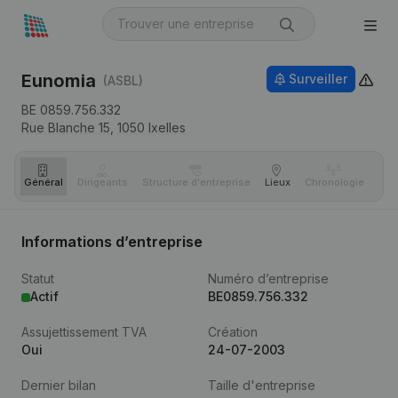
Eunomia
Surveiller
(ASBL)
BE 0859.756.332
Rue Blanche 15,
1050
Ixelles
Général
Dirigeants
Structure d'entreprise
Lieux
Chronologie
Com
Informations d’entreprise
Statut
Numéro d’entreprise
Actif
BE0859.756.332
Assujettissement TVA
Création
Oui
24-07-2003
Dernier bilan
Taille d'entreprise