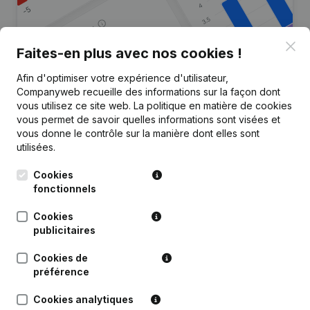
Clo
Faites-en plus avec nos cookies !
Afin d'optimiser votre expérience d'utilisateur,
Vous recherchez plus
Companyweb recueille des informations sur la façon dont
d’informations sur cette entreprise
vous utilisez ce site web.
La politique en matière de cookies
?
vous permet de savoir quelles informations sont visées et
vous donne le contrôle sur la manière dont elles sont
utilisées.
Consulter la santé en un coup d'oeil
Choisissez des informations rapides ou des détails
Cookies
granulaires
fonctionnels
Recevez des mises à jour sur les développements
Cookies
importants
publicitaires
Essayer gratuitement
Découvrir plus
Cookies de
préférence
Essai gratuit de 7 jours, aucune carte de crédit requise.
Cookies analytiques