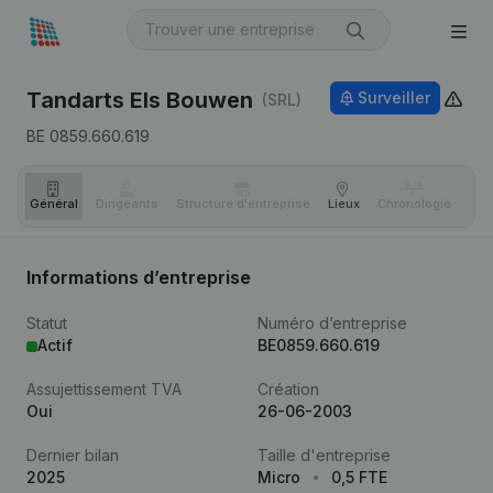
Tandarts Els Bouwen
Surveiller
(SRL)
BE 0859.660.619
Général
Dirigeants
Structure d'entreprise
Lieux
Chronologie
Com
Informations d’entreprise
Statut
Numéro d’entreprise
Actif
BE0859.660.619
Assujettissement TVA
Création
Oui
26-06-2003
Dernier bilan
Taille d'entreprise
2025
Micro
0,5 FTE