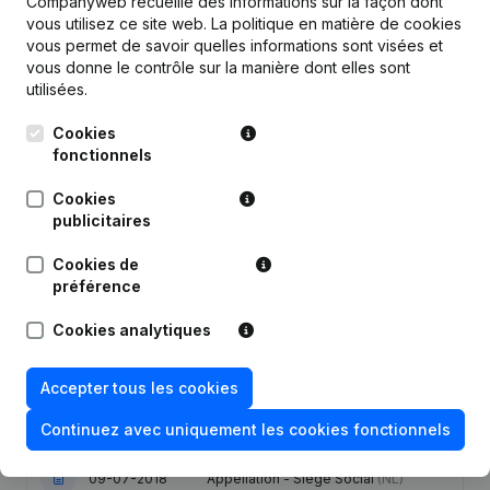
Companyweb recueille des informations sur la façon dont
vous utilisez ce site web.
La politique en matière de cookies
vous permet de savoir quelles informations sont visées et
Publications
de Dance Away
vous donne le contrôle sur la manière dont elles sont
utilisées.
Date
Publication
Cookies
fonctionnels
27-02-2025
Siège Social
(NL)
Cookies
publicitaires
Statuts (Traduction, Coordination,
05-04-2023
Autres Modifications, …) - Appellation
Cookies de
- Siège Social
(NL)
préférence
Statuts (Traduction, Coordination,
Cookies analytiques
Autres Modifications, …) -
30-06-2022
Modification Forme Juridique -
Demissions - Nominations
(NL)
Accepter tous les cookies
07-04-2022
Demissions - Nominations
(NL)
Continuez avec uniquement les cookies fonctionnels
09-07-2018
Appellation - Siège Social
(NL)