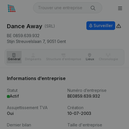
Dance Away
Surveiller
(SRL)
BE 0859.639.932
Stijn Streuvelslaan 7,
9051
Gent
Général
Dirigeants
Structure d'entreprise
Lieux
Chronologie
Com
Informations d’entreprise
Statut
Numéro d’entreprise
Actif
BE0859.639.932
Assujettissement TVA
Création
Oui
10-07-2003
Dernier bilan
Taille d'entreprise