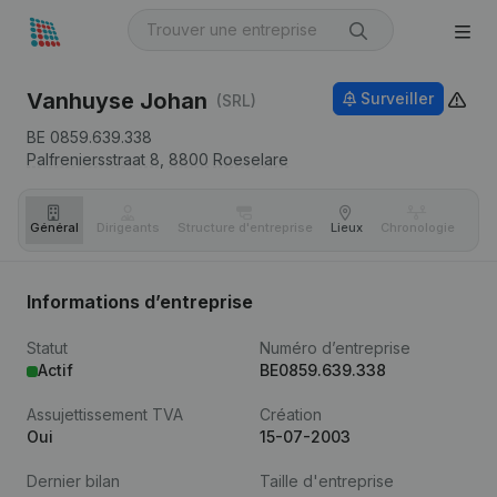
Vanhuyse Johan
Surveiller
(SRL)
BE 0859.639.338
Palfreniersstraat 8,
8800
Roeselare
Général
Dirigeants
Structure d'entreprise
Lieux
Chronologie
Com
Informations d’entreprise
Statut
Numéro d’entreprise
Actif
BE0859.639.338
Assujettissement TVA
Création
Oui
15-07-2003
Dernier bilan
Taille d'entreprise