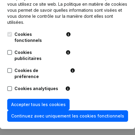
vous utilisez ce site web.
La politique en matière de cookies
vous permet de savoir quelles informations sont visées et
vous donne le contrôle sur la manière dont elles sont
Publications
de Vanhuyse Johan
utilisées.
Cookies
Date
Publication
fonctionnels
Modification Forme Juridique -
Cookies
27-12-2021
Divers - Demissions - Nominations
publicitaires
(NL)
Cookies de
Capital - Actions - Statuts
préférence
19-12-2013
(Traduction, Coordination, Autres
Modifications, …)
(NL)
Cookies analytiques
30-10-2003
Verslag(s) Me.
(NL)
Accepter tous les cookies
23-07-2003
Constitution
(NL)
Continuez avec uniquement les cookies fonctionnels