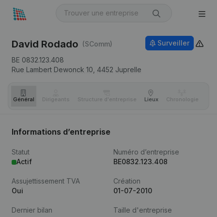
David Rodado
Surveiller
(SComm)
BE 0832.123.408
Rue Lambert Dewonck 10,
4452
Juprelle
Général
Dirigeants
Structure d'entreprise
Lieux
Chronologie
Com
Informations d’entreprise
Statut
Numéro d’entreprise
Actif
BE0832.123.408
Assujettissement TVA
Création
Oui
01-07-2010
Dernier bilan
Taille d'entreprise