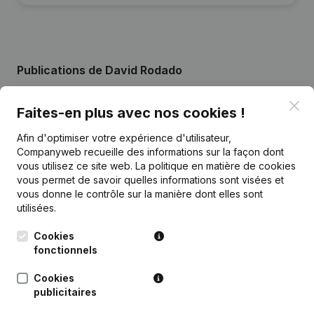
Publications
de David Rodado
Clo
Faites-en plus avec nos cookies !
Date
Publication
Afin d'optimiser votre expérience d'utilisateur,
But - Capital, Actions - Demissions,
Companyweb recueille des informations sur la façon dont
Nominations - Statuts (Traduction,
04-09-2024
vous utilisez ce site web.
La politique en matière de cookies
Coordination, Autres Modifications,
vous permet de savoir quelles informations sont visées et
…) - Modification Forme Juridique
vous donne le contrôle sur la manière dont elles sont
utilisées.
Capital, Actions - Statuts (Traduction,
31-12-2014
Coordination, Autres Modifications,
Cookies
…)
fonctionnels
Rubrique Constitution (Nouvelle
Cookies
31-12-2010
Personne Morale, Ouverture
publicitaires
Succursale, etc...)