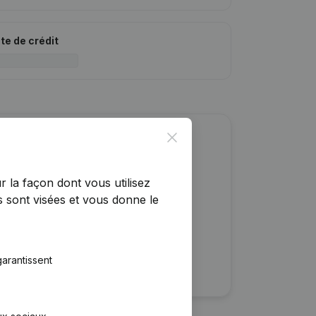
ite de crédit
Close
r cette entreprise ?
r la façon dont vous utilisez
ulaires
 sont visées et vous donne le
rtants
arantissent