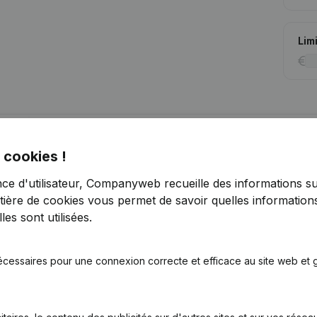
Lim
Vous recherchez plus d’informations su
 cookies !
Consulter la santé en un coup d'oeil
nce d'utilisateur, Companyweb recueille des informations su
Choisissez des informations rapides ou des détails gran
tière de cookies
vous permet de savoir quelles informations
Recevez des mises à jour sur les développements impo
es sont utilisées.
Essayer gratuitement
Découvrir plus
écessaires pour une connexion correcte et efficace au site web et g
Essai gratuit de 7 jours, aucune carte de crédit requise.