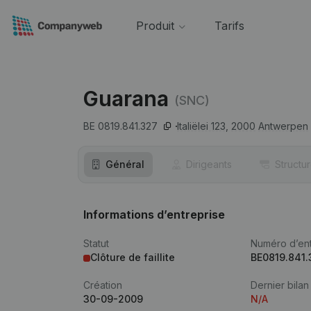
Produit
Tarifs
Guarana
(SNC)
BE 0819.841.327
Italiëlei 123,
2000
Antwerpen
Général
Dirigeants
Structu
Informations d’entreprise
Statut
Numéro d’ent
Clôture de faillite
BE0819.841.
Création
Dernier bilan
30-09-2009
N/A