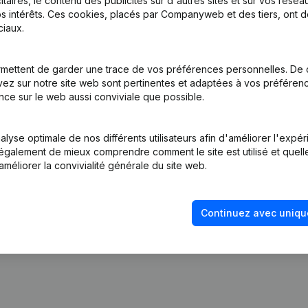
itaires, le contenu des publicités sur d'autres sites et sur vos rése
s intérêts. Ces cookies, placés par Companyweb et des tiers, ont d
iaux.
mettent de garder une trace de vos préférences personnelles. De 
ez sur notre site web sont pertinentes et adaptées à vos préférence
nce sur le web aussi conviviale que possible.
tion (Nouvelle Personne Morale, Ouverture Succursale, etc...)
(NL)
lyse optimale de nos différents utilisateurs afin d'améliorer l'expé
nt également de mieux comprendre comment le site est utilisé et quell
améliorer la convivialité générale du site web.
Continuez avec uniqu