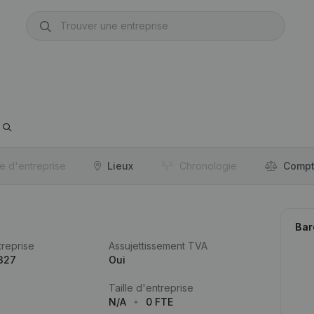
re d'entreprise
Lieux
Chronologie
Compt
Bar
reprise
Assujettissement TVA
327
Oui
Taille d'entreprise
N/A
0 FTE