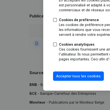
En acceptant les cookies public
est personnalisé et adapté à vo
commerciaux et de réseaux soc
Publications
de Guarana
Cookies de préférence
Les cookies de préférence per
les informations que vous recev
Date
Publication
servent à rendre votre expérie
28-10-2009
Rubrique Constitu
Cookies analytiques
Ces cookies fournissent une ana
l'utilisateur. Ils nous permette
pages importantes. Ceci afin d'
Sources
Accepter tous les cookies
BNB
- Banque Nationale de Belgique
BCE
- Banque-Carrefour des Entreprises
Moniteur
- Publications par le Moniteur Belge