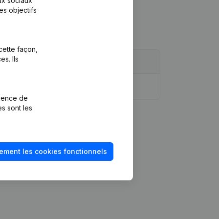
aux sociaux
es objectifs
cette façon,
s. Ils
rience de
es sont les
ement les cookies fonctionnels