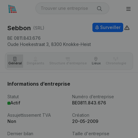
Sebbon
Surveiller
(SRL)
BE 0811.843.676
Oude Hoekestraat 3,
8300
Knokke-Heist
Général
Dirigeants
Structure d'entreprise
Lieux
Chronologie
Com
Informations d’entreprise
Statut
Numéro d’entreprise
Actif
BE0811.843.676
Assujettissement TVA
Création
Non
20-05-2009
Dernier bilan
Taille d'entreprise