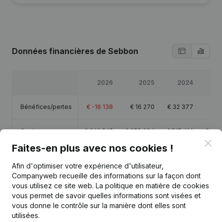
Données financières
de Sebbon
2026
2025
2024
Bénéfices/pertes
€
-16 138
€
16 270
€
32 377
€
Capitaux propres
€
342 545
€
358 684
€
517 414
€
485
Clo
Faites-en plus avec nos cookies !
Marge brute
€
-36 991
€
16 574
€
41 641
€
-
Afin d'optimiser votre expérience d'utilisateur,
Companyweb recueille des informations sur la façon dont
vous utilisez ce site web.
La politique en matière de cookies
vous permet de savoir quelles informations sont visées et
vous donne le contrôle sur la manière dont elles sont
Publications
de Sebbon
utilisées.