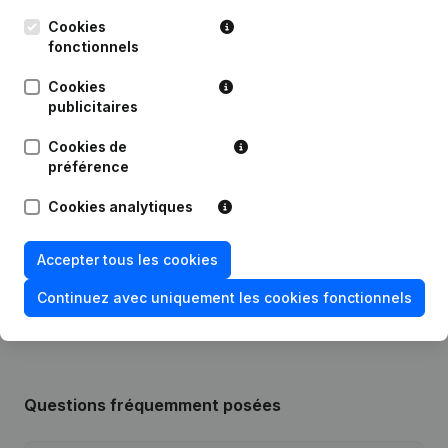
Cookies
Date
Publication
fonctionnels
Cookies
05-01-2024
Modification(s) Statuts
(NL)
publicitaires
11-01-2017
Capital - Actions
(NL)
Cookies de
préférence
Capital - Actions - Assemblée
04-01-2012
Cookies analytiques
générale
(NL)
Rubrique Constitution (Nouvelle
Accepter tous les cookies
25-05-2009
Personne Morale, Ouverture
Succursale, etc...)
(NL)
Continuez avec uniquement les cookies fonctionnels
Questions fréquemment posées