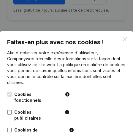
Essai gratuit de 7 jours, aucune carte de crédit requise.
Clo
Faites-en plus avec nos cookies !
Publications
de Vanhaecke Joseph
Afin d'optimiser votre expérience d'utilisateur,
Companyweb recueille des informations sur la façon dont
vous utilisez ce site web.
La politique en matière de cookies
Date
Publication
vous permet de savoir quelles informations sont visées et
vous donne le contrôle sur la manière dont elles sont
Rubrique Constitution (Nouvelle
utilisées.
23-03-2023
Personne Morale, Ouverture
Succursale, etc...)
Cookies
fonctionnels
Cookies
publicitaires
Questions fréquemment posées
Cookies de