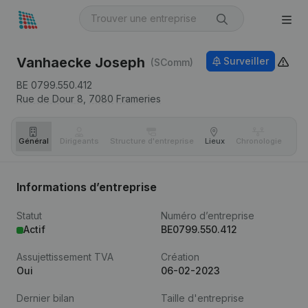
Vanhaecke Joseph
Surveiller
(SComm)
BE 0799.550.412
Rue de Dour 8,
7080
Frameries
Général
Dirigeants
Structure d'entreprise
Lieux
Chronologie
Com
Informations d’entreprise
Statut
Numéro d’entreprise
Actif
BE0799.550.412
Assujettissement TVA
Création
Oui
06-02-2023
Dernier bilan
Taille d'entreprise