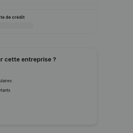
ite de crédit
r cette entreprise ?
ulaires
rtants