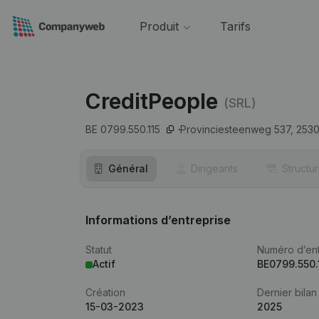
Produit
Tarifs
CreditPeople
(SRL)
BE 0799.550.115
Provinciesteenweg 537,
253
Général
Dirigeants
Structu
Informations d’entreprise
Statut
Numéro d’ent
Actif
BE0799.550.
Création
Dernier bilan
15-03-2023
2025