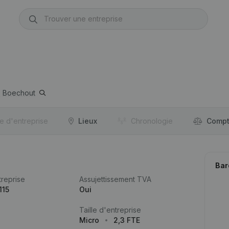
0
Boechout
re d'entreprise
Lieux
Chronologie
Compt
Bar
reprise
Assujettissement TVA
115
Oui
Taille d'entreprise
Micro
2,3 FTE