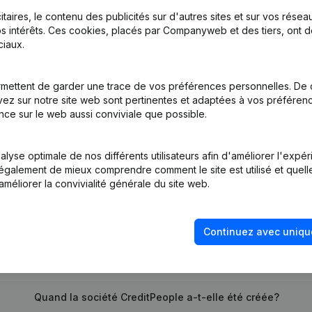
itaires, le contenu des publicités sur d'autres sites et sur vos rése
s intérêts. Ces cookies, placés par Companyweb et des tiers, ont d
iaux.
mettent de garder une trace de vos préférences personnelles. De 
tion (Nouvelle Personne Morale, Ouverture Succursale, etc...)
(NL)
ez sur notre site web sont pertinentes et adaptées à vos préférence
nce sur le web aussi conviviale que possible.
lyse optimale de nos différents utilisateurs afin d'améliorer l'expé
nt également de mieux comprendre comment le site est utilisé et quell
améliorer la convivialité générale du site web.
Quel est le numéro de TVA de CreditPeople?
Continuez avec uniqu
Quel est l'identifiant PEPPOL de CreditPeople?
Quand la société CreditPeople a-t-elle été créée?