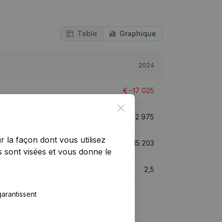
Table
Graphique
2024
€
-17 025
Close
€
2 975
r la façon dont vous utilisez
€
215 203
 sont visées et vous donne le
2,5
arantissent