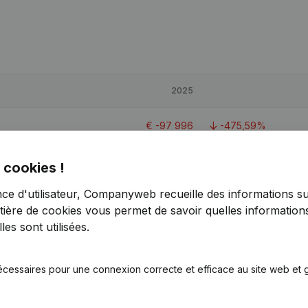
2025
€
-97 996
-475,59%
€
-95 022
< -1000%
 cookies !
nce d'utilisateur, Companyweb recueille des informations su
€
54 033
-74,89%
tière de cookies
vous permet de savoir quelles informations
es sont utilisées.
2,3
écessaires pour une connexion correcte et efficace au site web et g