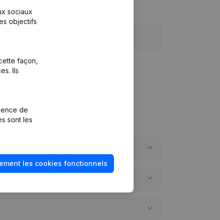
aux sociaux
es objectifs
cette façon,
s. Ils
rience de
es sont les
ement les cookies fonctionnels