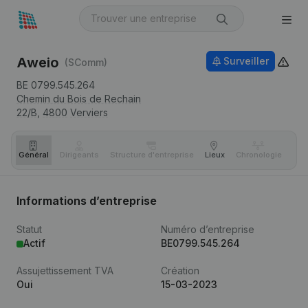
Aweio
Surveiller
(SComm)
BE 0799.545.264
Chemin du Bois de Rechain
22/B,
4800
Verviers
Général
Dirigeants
Structure d'entreprise
Lieux
Chronologie
Com
Informations d’entreprise
Statut
Numéro d’entreprise
Actif
BE0799.545.264
Assujettissement TVA
Création
Oui
15-03-2023