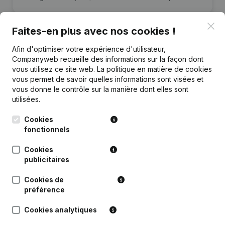
Clo
Faites-en plus avec nos cookies !
Afin d'optimiser votre expérience d'utilisateur,
Companyweb recueille des informations sur la façon dont
Publications
de Aweio
vous utilisez ce site web.
La politique en matière de cookies
vous permet de savoir quelles informations sont visées et
vous donne le contrôle sur la manière dont elles sont
Date
Publication
utilisées.
Rubrique Constitution (Nouvelle
Cookies
17-03-2023
Personne Morale, Ouverture
fonctionnels
Succursale, etc...)
Cookies
publicitaires
Cookies de
préférence
Questions fréquemment posées
Cookies analytiques
Quel est le numéro de TVA de Aweio?