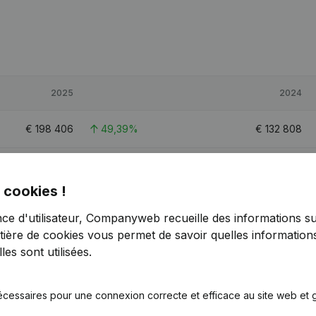
2025
2024
€
198 406
49,39%
€
132 808
€
583 390
51,54%
€
384 984
 cookies !
€
268 324
52,34%
€
176 139
nce d'utilisateur, Companyweb recueille des informations su
tière de cookies
vous permet de savoir quelles informations
es sont utilisées.
écessaires pour une connexion correcte et efficace au site web et g