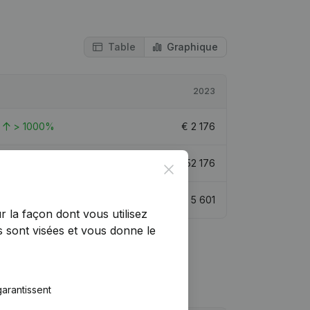
Table
Graphique
2023
> 1000%
€
2 176
52,66%
€
252 176
Close
> 1000%
€
5 601
r la façon dont vous utilisez
 sont visées et vous donne le
arantissent