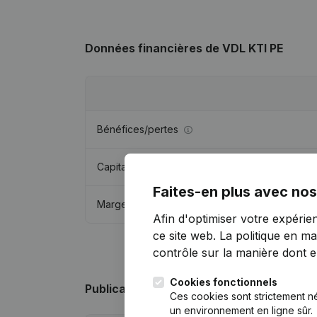
Données financières
de VDL KTI PE
Bénéfices/pertes
Capitaux propres
Faites-en plus avec nos
Marge brute
Afin d'optimiser votre expérie
ce site web.
La politique en ma
contrôle sur la manière dont ell
Cookies fonctionnels
Publications
de VDL KTI PE
Ces cookies sont strictement n
un environnement en ligne sûr.