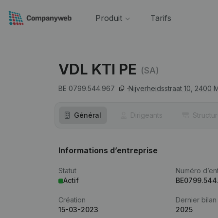
Produit
Tarifs
VDL KTI PE
(SA)
BE 0799.544.967
Nijverheidsstraat 10,
2400
M
Général
Dirigeants
Structu
Informations d’entreprise
Statut
Numéro d’ent
Actif
BE0799.544
Création
Dernier bilan
15-03-2023
2025