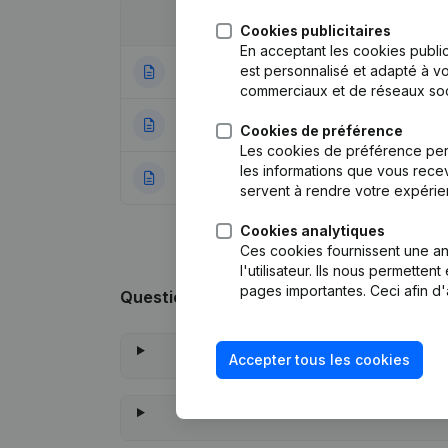
Date
Publication
Cookies publicitaires
En acceptant les cookies public
est personnalisé et adapté à vo
23-02-2026
Demissions - Nom
commerciaux et de réseaux soc
18-01-2024
Demissions - Nom
Cookies de préférence
Les cookies de préférence per
les informations que vous recev
17-03-2023
Rubrique Constitu
servent à rendre votre expérie
Cookies analytiques
Ces cookies fournissent une ana
l'utilisateur. Ils nous permette
pages importantes. Ceci afin d'
Questions fréquemment posées
Accepter tous les cookies