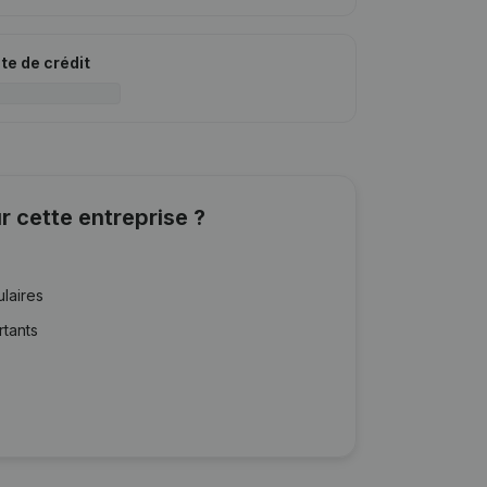
ite de crédit
r cette entreprise ?
ulaires
rtants