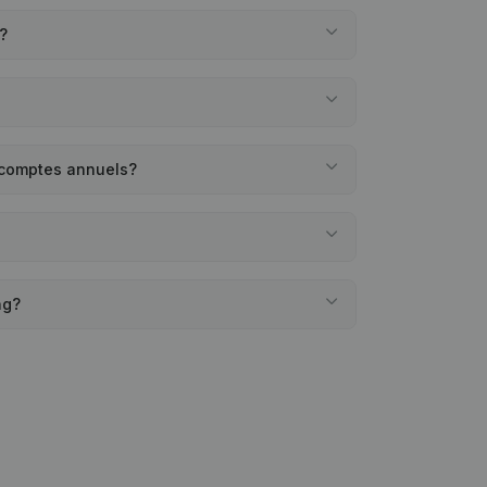
?
 comptes annuels?
ng?