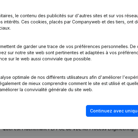
itaires, le contenu des publicités sur d'autres sites et sur vos rése
s intérêts. Ces cookies, placés par Companyweb et des tiers, ont d
inations
(NL)
iaux.
inations
(NL)
mettent de garder une trace de vos préférences personnelles. De 
ez sur notre site web sont pertinentes et adaptées à vos préférence
tion (Nouvelle Personne Morale, Ouverture Succursale, etc...)
(NL)
nce sur le web aussi conviviale que possible.
lyse optimale de nos différents utilisateurs afin d'améliorer l'expé
nt également de mieux comprendre comment le site est utilisé et quell
améliorer la convivialité générale du site web.
Quel est le numéro de TVA de VDL Kti Process Engineering?
Continuez avec uniqu
Quel est l'identifiant PEPPOL de VDL Kti Process Engineering?