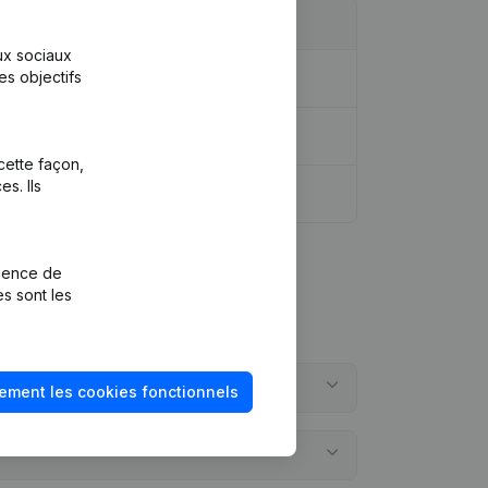
aux sociaux
es objectifs
cette façon,
s. Ils
rience de
es sont les
ement les cookies fonctionnels