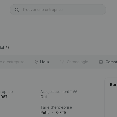
ol
re d'entreprise
Lieux
Chronologie
Compt
Bar
reprise
Assujettissement TVA
.967
Oui
Taille d'entreprise
Petit
0 FTE