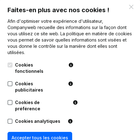
Clo
Faites-en plus avec nos cookies !
Publications
de Leef Lief
Afin d'optimiser votre expérience d'utilisateur,
Companyweb recueille des informations sur la façon dont
Date
Publication
vous utilisez ce site web.
La politique en matière de cookies
vous permet de savoir quelles informations sont visées et
vous donne le contrôle sur la manière dont elles sont
Rubrique Constitution (Nouvelle
17-03-2023
Personne Morale, Ouverture
utilisées.
Succursale, etc...)
(NL)
Cookies
fonctionnels
Cookies
publicitaires
Questions fréquemment posées
Cookies de
préférence
Quel est le numéro d'entreprise de Leef Lief?
Cookies analytiques
Quel est l'identifiant PEPPOL de Leef Lief?
Accepter tous les cookies