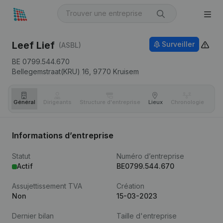
Leef Lief
Surveiller
(ASBL)
BE 0799.544.670
Bellegemstraat(KRU) 16,
9770
Kruisem
Général
Dirigeants
Structure d'entreprise
Lieux
Chronologie
Com
Informations d’entreprise
Statut
Numéro d’entreprise
Actif
BE0799.544.670
Assujettissement TVA
Création
Non
15-03-2023
Dernier bilan
Taille d'entreprise