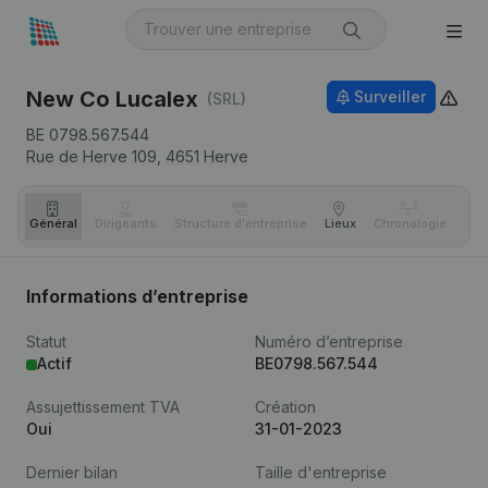
New Co Lucalex
Surveiller
(SRL)
BE 0798.567.544
Rue de Herve 109,
4651
Herve
Général
Dirigeants
Structure d'entreprise
Lieux
Chronologie
Com
Informations d’entreprise
Statut
Numéro d’entreprise
Actif
BE0798.567.544
Assujettissement TVA
Création
Oui
31-01-2023
Dernier bilan
Taille d'entreprise