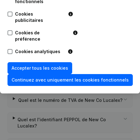
Publications
de New Co Lucalex
fonctionnels
Cookies
publicitaires
Date
Publication
Cookies de
Rubrique Constitution (Nouvelle
préférence
28-02-2023
Personne Morale, Ouverture
Succursale, etc...)
Cookies analytiques
Accepter tous les cookies
Continuez avec uniquement les cookies fonctionnels
Questions fréquemment posées
Quel est le numéro de TVA de New Co Lucalex?
Quel est l'identifiant PEPPOL de New Co
Lucalex?