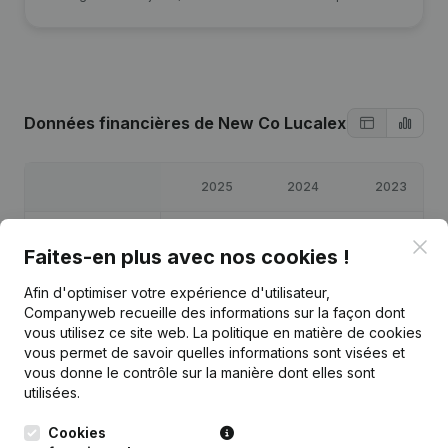
Données financières
de New Co Lucalex
2025
2024
2023
Bénéfices/pertes
€
120 620
€
118 614
€
170 243
Clo
Faites-en plus avec nos cookies !
Capitaux propres
€
714 989
€
674 369
€
555 755
Afin d'optimiser votre expérience d'utilisateur,
Companyweb recueille des informations sur la façon dont
vous utilisez ce site web.
La politique en matière de cookies
Marge brute
€
246 915
€
247 710
€
366 458
vous permet de savoir quelles informations sont visées et
vous donne le contrôle sur la manière dont elles sont
utilisées.
Cookies