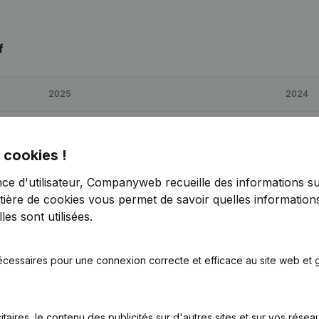
f
2025
2024
€
53 053
-83,18%
€
315 466
 cookies !
€
453 249
13,26%
€
400 196
nce d'utilisateur, Companyweb recueille des informations su
tière de cookies
vous permet de savoir quelles informations
€
103 171
-76,84%
€
445 448
es sont utilisées.
écessaires pour une connexion correcte et efficace au site web et g
itaires, le contenu des publicités sur d'autres sites et sur vos rése