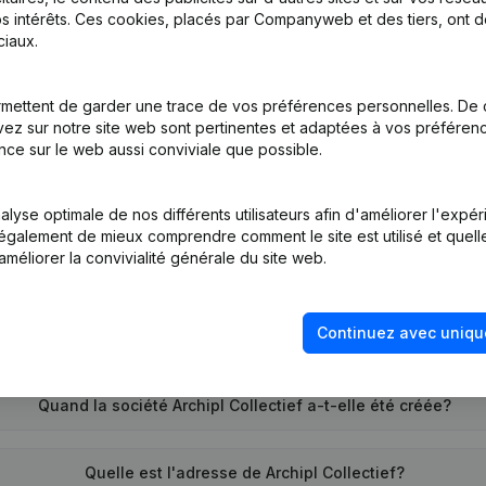
s intérêts. Ces cookies, placés par Companyweb et des tiers, ont d
iaux.
tion (Nouvelle Personne Morale, Ouverture Succursale, etc...)
(NL)
mettent de garder une trace de vos préférences personnelles. De 
ez sur notre site web sont pertinentes et adaptées à vos préférence
nce sur le web aussi conviviale que possible.
lyse optimale de nos différents utilisateurs afin d'améliorer l'expé
nt également de mieux comprendre comment le site est utilisé et quell
améliorer la convivialité générale du site web.
Quel est le numéro de TVA de Archipl Collectief?
Continuez avec uniqu
Quel est l'identifiant PEPPOL de Archipl Collectief?
Quand la société Archipl Collectief a-t-elle été créée?
Quelle est l'adresse de Archipl Collectief?