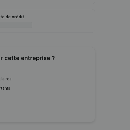
ite de crédit
r cette entreprise ?
ulaires
rtants