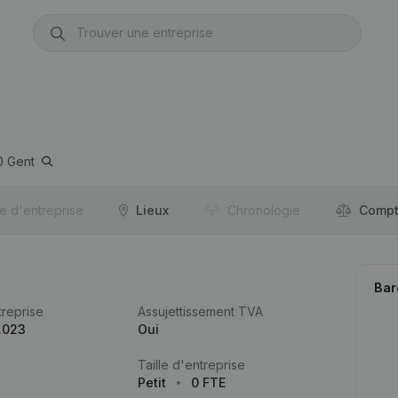
0
Gent
re d'entreprise
Lieux
Chronologie
Compt
Bar
reprise
Assujettissement TVA
.023
Oui
Taille d'entreprise
Petit
0 FTE