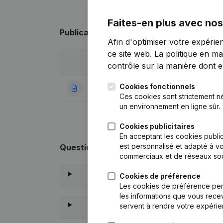
Faites-en plus avec nos
Publications
de Association Des Volontai
Afin d'optimiser votre expérie
ce site web.
La politique en ma
Date
Publication
contrôle sur la manière dont ell
Cookies fonctionnels
23-02-2023
Rubrique Constitu
Ces cookies sont strictement n
un environnement en ligne sûr.
Cookies publicitaires
En acceptant les cookies public
est personnalisé et adapté à vo
Questions fréquemment posées
commerciaux et de réseaux soc
Cookies de préférence
Quel
Les cookies de préférence per
les informations que vous recev
servent à rendre votre expérie
Que