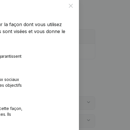
Close
r la façon dont vous utilisez
 sont visées et vous donne le
arantissent
aux sociaux
es objectifs
lture?
cette façon,
s. Ils
ure?