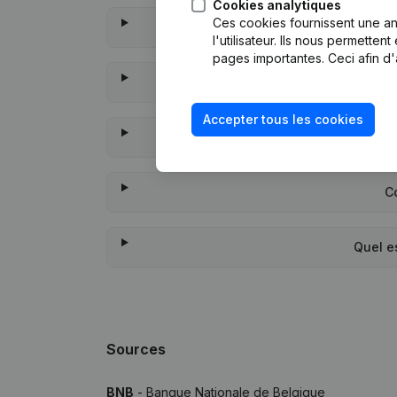
Cookies analytiques
Ces cookies fournissent une ana
Quand
l'utilisateur. Ils nous permette
pages importantes. Ceci afin d'
Accepter tous les cookies
À quand remonte la de
C
Quel es
Sources
BNB
- Banque Nationale de Belgique