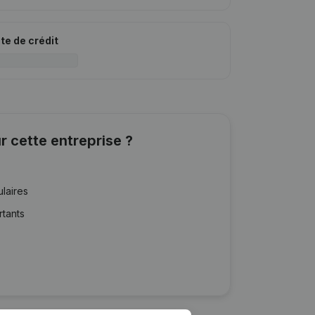
ite de crédit
r cette entreprise ?
ulaires
rtants