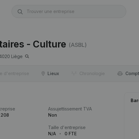
aires - Culture
(ASBL)
4020
Liège
re d'entreprise
Lieux
Chronologie
Compt
Bar
reprise
Assujettissement TVA
.208
Non
Taille d'entreprise
N/A
0 FTE