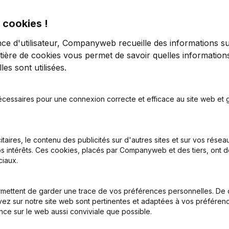
 cookies !
res - Culture
nce d'utilisateur, Companyweb recueille des informations su
tière de cookies
vous permet de savoir quelles informations
es sont utilisées.
tion (Nouvelle Personne Morale, Ouverture Succursale, etc...)
écessaires pour une connexion correcte et efficace au site web et g
itaires, le contenu des publicités sur d'autres sites et sur vos rése
s intérêts. Ces cookies, placés par Companyweb et des tiers, ont d
iaux.
 est le numéro d'entreprise de Association Des Volontaires - Cu
mettent de garder une trace de vos préférences personnelles. De 
ez sur notre site web sont pertinentes et adaptées à vos préférence
nce sur le web aussi conviviale que possible.
l est l'identifiant PEPPOL de Association Des Volontaires - Cult