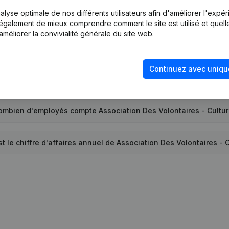
lyse optimale de nos différents utilisateurs afin d'améliorer l'expé
 la société Association Des Volontaires - Culture a-t-elle été 
nt également de mieux comprendre comment le site est utilisé et quell
améliorer la convivialité générale du site web.
Quelle est l'adresse de Association Des Volontaires - Culture?
Continuez avec uniqu
rnière fois que Association Des Volontaires - Culture a dépos
ombien d'employés compte Association Des Volontaires - Cultu
t le chiffre d'affaires annuel de Association Des Volontaires - 